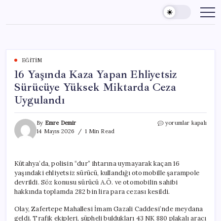
Skip
to
content
EĞITIM
16 Yaşında Kaza Yapan Ehliyetsiz
Sürücüye Yüksek Miktarda Ceza
Uygulandı
16
By
Emre Demir
yorumlar kapalı
Yaşında
14 Mayıs 2026
1 Min Read
Kaza
Yapan
Ehliyetsiz
Kütahya’da, polisin “dur” ihtarına uymayarak kaçan 16
Sürücüye
yaşındaki ehliyetsiz sürücü, kullandığı otomobille şarampole
Yüksek
Miktarda
devrildi. Söz konusu sürücü A.Ö. ve otomobilin sahibi
Ceza
hakkında toplamda 282 bin lira para cezası kesildi.
Uygulandı
için
Olay, Zafertepe Mahallesi İmam Gazali Caddesi’nde meydana
geldi. Trafik ekipleri, şüpheli buldukları 43 NK 880 plakalı aracı