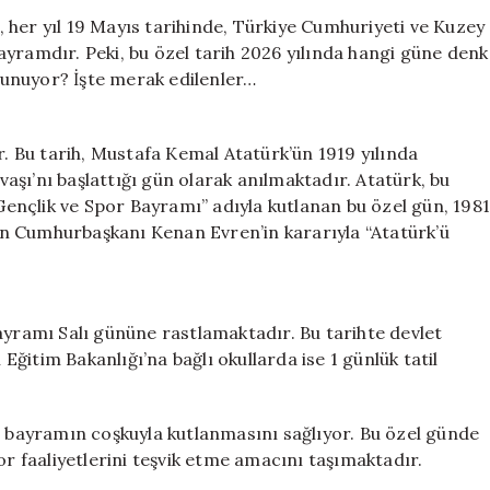
Gençlik
 her yıl 19 Mayıs tarihinde, Türkiye Cumhuriyeti ve Kuzey
ve
yramdır. Peki, bu özel tarih 2026 yılında hangi güne denk
Spor
 sunuyor? İşte merak edilenler…
Bayramı
2026’da
Hangi
r. Bu tarih, Mustafa Kemal Atatürk’ün 1919 yılında
Güne
şı’nı başlattığı gün olarak anılmaktadır. Atatürk, bu
Denk
“Gençlik ve Spor Bayramı” adıyla kutlanan bu özel gün, 198
Geliyor?
Ne
emin Cumhurbaşkanı Kenan Evren’in kararıyla “Atatürk’ü
Kadar
Tatil?
için
ayramı Salı gününe rastlamaktadır. Bu tarihte devlet
 Eğitim Bakanlığı’na bağlı okullarda ise 1 günlük tatil
l bayramın coşkuyla kutlanmasını sağlıyor. Bu özel günde
or faaliyetlerini teşvik etme amacını taşımaktadır.