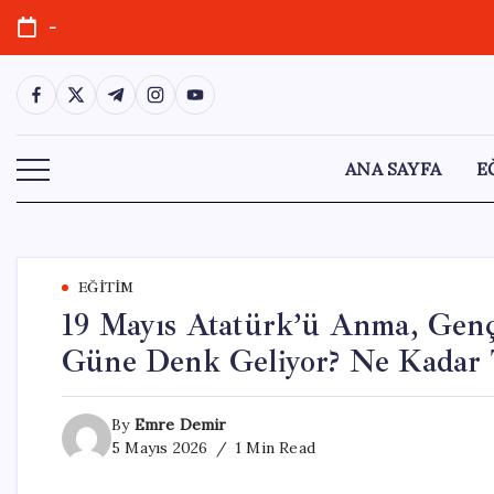
Skip
-
to
content
https://www.facebook.com/
https://twitter.com/
https://t.me/
https://www.instagram.com/
https://youtube.com/
ANA SAYFA
E
EĞITIM
19 Mayıs Atatürk’ü Anma, Genç
Güne Denk Geliyor? Ne Kadar T
By
Emre Demir
5 Mayıs 2026
1 Min Read