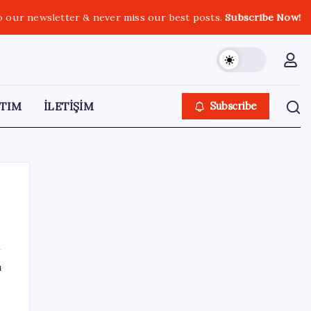
o our newsletter & never miss our best posts.
Subscribe Now!
TIM
İLETİŞİM
Subscribe
SON YAZILAR
ı
Küresel gıda fiyatlarında alarm: 3,5 yılın
zirvesi görüldü