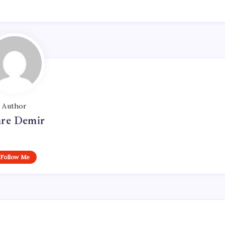
Author
re Demir
Follow Me