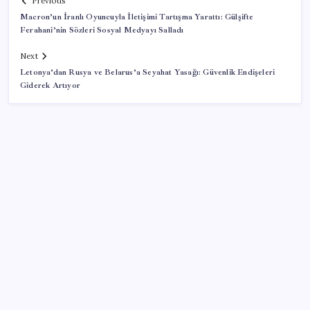
Previous
Macron’un İranlı Oyuncuyla İletişimi Tartışma Yarattı: Gülşifte
Ferahani’nin Sözleri Sosyal Medyayı Salladı
Next
Letonya’dan Rusya ve Belarus’a Seyahat Yasağı: Güvenlik Endişeleri
Giderek Artıyor
SON YAZILAR
Bilecik’teki Sinema Geceleri renkli görüntülerle sona
erdi
Mısırda 5 Milyon Ton Açık Bekleniyor