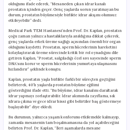
için
olduğunu ifade ederek, “Mesaneden çıkan idrar kanalı
prostatın içinden geçer. Genç yaşlarda sorun yaratmayan bu
durum, prostatın büyümesiyle birlikte idrar akışını olumsuz
etkileyebilir” dedi.
Medical Park TEM Hastanesi’nden Prof. Dr. Kaplan, prostatın
çoğu zaman yalnızca hastalıklarıyla anıldığına dikkat çekerek,
genç yaşlarda erkek üreme sağlığı açısından önemli bir organ
olduğunu kaydetti. Prostatın, sperm hücrelerinin hareketini
kolaylaştırarak üreme sürecinde kritik bir rol oynadığını dile
getiren Kaplan, “Prostat, salgıladığı özel sıvı sayesinde sperm
DNA’sını korur ve sperm hücrelerinin yumurtaya ulaşmasını
hızlandırır” şeklinde konuştu.
Kaplan, prostatın yaşla birlikte farklı bir süreçten geçtiğini
belirterek, 40’lı yaşlarda prostatın büyüme eğilimi
gösterdiğini ifade etti. “Bu büyüme, idrar kanalını daraltarak
idrar yapmayı zorlaştırabilir. İdrar akımında zayıflama, sık
idrara çıkma ve gece idrar hissi gibi belirtiler baş göstermeye
başlayabilir” diye ekledi.
Bu durumun, yalnızca yaşam konforunu etkilemekle kalmayıp,
zamanla mesanenin tam boşalmamasına da yol açabileceğini
belirten Prof. Dr. Kaplan, “İleri aşamalarda mesane