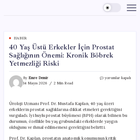
Skip
to
content
HABER
40 Yaş Üstü Erkekler İçin Prostat
Sağlığının Önemi: Kronik Böbrek
Yetmezliği Riski
40
By
Emre Demir
yorumlar kapalı
Yaş
14 Mayıs 2026
2 Min Read
Üstü
Erkekler
İçin
Üroloji Uzmanı Prof. Dr. Mustafa Kaplan, 40 yaş üzeri
Prostat
erkeklerin prostat sağlıklarına dikkat etmeleri gerektiğini
Sağlığının
Önemi:
vurguladı. İyi huylu prostat büyümesi (BPH) olarak bilinen bu
Kronik
durumun, özellikle bu yaş grubundaki erkeklerde yaygın
Böbrek
olduğunu ve ihmal edilmemesi gerektiğini belirtti.
Yetmezliği
Riski
Prof. Dr. Kaplan, prostatın anatomik konumunun kritik