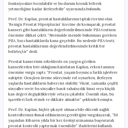
fonksiyonları bozulabilir ve bu durum kronik böbrek
yetmezliğine kadar ilerleyebilir” uyarısında bulundu.
Prof. Dr. Kaplan, prostat hastalıklarının tıptaki terimi olan
‘Benign Prostat Hiperplazisi’ üzerine de konuşarak, prostat
kanseri gibi hastalıkların değerlendirilmesinde PSA testinin
önemine dikkat çekti. “Normalde menide bulunması gereken
PSA, bazı hastalıklarda kana geçebilir. Bu nedenle PSA testi,
prostat hastalıklarının değerlendirilmesinde kritik bir
belirteçtir” dedi.
Prostat kanserinin erkeklerde en yaygın görülen
kanserlerden biri olduğunu hatırlatan Kaplan, erken tanının
önemine vurgu yaptı. “Prostat, yaşam boyunca farklı işlevlere
sahiptir. Gençken üreme sürecinde rol oynarken, ilerleyen
yaşlarda hastalıkların habercisi olabilir. Vücut, zamanla çeşitli
sinyaller verir; bu sinyaller basit rahatsızlık hissi veya küçük
kan değeri değişiklikleriyle ortaya çıkabilir. Önemli olan, bu
işaretleri fark etmek ve dikkate almaktır” şeklinde konuştu.
Prof. Dr. Kaplan, hiçbir şikayet olmasa bile düzenli sağlık
kontrollerinin ihmal edilmemesi gerektiğini vurgulayarak, “50
yaşından itibaren yılda bir kez üroloji uzmanına başvurarak
prostat kontrolü yaptırmak önemlidir” ifadelerini kullandı.