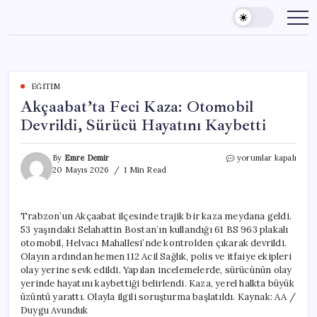
Skip
to
content
EĞITIM
Akçaabat’ta Feci Kaza: Otomobil
Devrildi, Sürücü Hayatını Kaybetti
Akçaabat’ta
By
Emre Demir
yorumlar kapalı
Feci
20 Mayıs 2026
1 Min Read
Kaza:
Otomobil
Devrildi,
Trabzon’un Akçaabat ilçesinde trajik bir kaza meydana geldi.
Sürücü
53 yaşındaki Selahattin Bostan’ın kullandığı 61 BS 963 plakalı
Hayatını
Kaybetti
otomobil, Helvacı Mahallesi’nde kontrolden çıkarak devrildi.
için
Olayın ardından hemen 112 Acil Sağlık, polis ve itfaiye ekipleri
olay yerine sevk edildi. Yapılan incelemelerde, sürücünün olay
yerinde hayatını kaybettiği belirlendi. Kaza, yerel halkta büyük
üzüntü yarattı. Olayla ilgili soruşturma başlatıldı. Kaynak: AA /
Duygu Avunduk