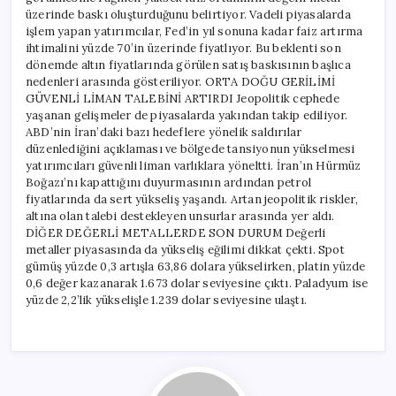
üzerinde baskı oluşturduğunu belirtiyor. Vadeli piyasalarda
işlem yapan yatırımcılar, Fed’in yıl sonuna kadar faiz artırma
ihtimalini yüzde 70’in üzerinde fiyatlıyor. Bu beklenti son
dönemde altın fiyatlarında görülen satış baskısının başlıca
nedenleri arasında gösteriliyor. ORTA DOĞU GERİLİMİ
GÜVENLİ LİMAN TALEBİNİ ARTIRDI Jeopolitik cephede
yaşanan gelişmeler de piyasalarda yakından takip ediliyor.
ABD’nin İran’daki bazı hedeflere yönelik saldırılar
düzenlediğini açıklaması ve bölgede tansiyonun yükselmesi
yatırımcıları güvenli liman varlıklara yöneltti. İran’ın Hürmüz
Boğazı’nı kapattığını duyurmasının ardından petrol
fiyatlarında da sert yükseliş yaşandı. Artan jeopolitik riskler,
altına olan talebi destekleyen unsurlar arasında yer aldı.
DİĞER DEĞERLİ METALLERDE SON DURUM Değerli
metaller piyasasında da yükseliş eğilimi dikkat çekti. Spot
gümüş yüzde 0,3 artışla 63,86 dolara yükselirken, platin yüzde
0,6 değer kazanarak 1.673 dolar seviyesine çıktı. Paladyum ise
yüzde 2,2’lik yükselişle 1.239 dolar seviyesine ulaştı.