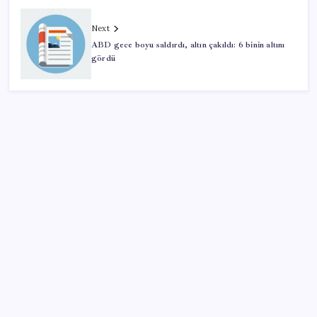
Next
ABD gece boyu saldırdı, altın çakıldı: 6 binin altını
gördü
SON YAZILAR
Artık çalışan primi tazminata yansıyacak
Airbnb, ürün geliştirme süreçlerinde yapay zekayı
kullanıyor