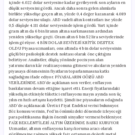
içinde 4.022 dolar seviyesine kadar gerileyerek son ayların en
düşük seviyesini gördü. Ancak daha sonra gelen alımlarla
birlikte yükselişe geçen altın, yüzde 0,4 değer kazanarak 4.089
dolar seviyesine ulaştı. ABD vadeli altın kontratları ise yüzde
0,5 düşüşle 4.111 dolar seviyesinde işlem gördü. Yurt içinde
gram altın da 6 bin liranın altına sarkmasının ardından
yeniden yükselişe geçti. Gram altın 6 bin 52 lira seviyelerinde
işlem görüyor. 4 BİN DOLAR SEVİYESİ KRİTİK DESTEK
OLDU Piyasa uzmanları, ons altında 4 bin dolar seviyesinin
güçlü bir psikolojik destek noktası olarak öne çıktığını
belirtiyor. Analistler, düşüş yönünde pozisyon alan
yatırımcıların kâr realizasyonuna gitmesi ve alıcıların yeniden
piyasaya dönmesinin fiyatların toparlanmasına katkı
sağladığını ifade ediyor. PİYASALARIN GÖZÜ ABD
VERİLERİNDE ABD’de açıklanan son veriler, enflasyon
baskılarının devam ettiğine işaret etti. Enerji fiyatlarındaki
yükselişin etkisiyle tüketici enflasyonu mayıs ayında son üç
yılın en hızlı artışını kaydetti. Şimdi ise piyasaların odağında
ABD’de açıklanacak Üretici Fiyat Endeksi verisi bulunuyor.
Söz konusu verinin, Fed’in önümüzdeki dönemde izleyeceği
para politikasına ilişkin önemli sinyaller vermesi bekleniyor.
FAİZ BEKLENTİLERİ ALTIN ÜZERİNDE BASKI KURUYOR
Uzmanlar, altının enflasyona karşı koruma aracı olarak
görülmesine rağmen yüksek faiz ortamının değerli metal