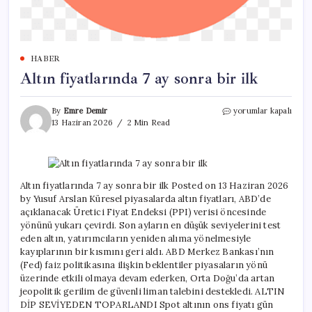
HABER
Altın fiyatlarında 7 ay sonra bir ilk
Altın
By
Emre Demir
yorumlar kapalı
fiyatlarında
13 Haziran 2026
2 Min Read
7
ay
sonra
bir
ilk
Altın fiyatlarında 7 ay sonra bir ilk Posted on 13 Haziran 2026
için
by Yusuf Arslan Küresel piyasalarda altın fiyatları, ABD’de
açıklanacak Üretici Fiyat Endeksi (PPI) verisi öncesinde
yönünü yukarı çevirdi. Son ayların en düşük seviyelerini test
eden altın, yatırımcıların yeniden alıma yönelmesiyle
kayıplarının bir kısmını geri aldı. ABD Merkez Bankası’nın
(Fed) faiz politikasına ilişkin beklentiler piyasaların yönü
üzerinde etkili olmaya devam ederken, Orta Doğu’da artan
jeopolitik gerilim de güvenli liman talebini destekledi. ALTIN
DİP SEVİYEDEN TOPARLANDI Spot altının ons fiyatı gün