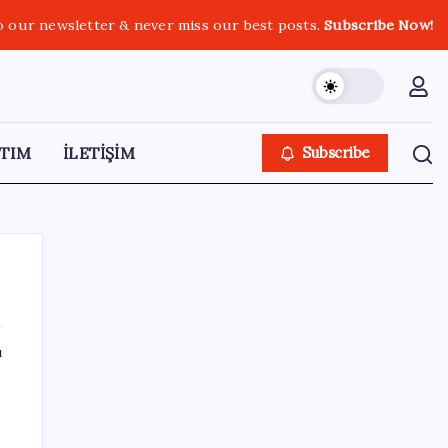
o our newsletter & never miss our best posts.
Subscribe Now!
TIM
İLETİŞİM
Subscribe
ı
SON YAZILAR
OpenAI, yapay zeka modellerinin sınırların
dışına çıktığını açıkladı