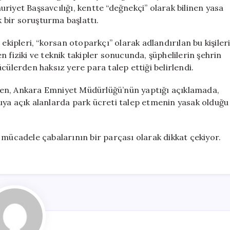
Şüpheli
riyet Başsavcılığı, kentte “değnekçi” olarak bilinen yasa
Gözaltında
k bir soruşturma başlattı.
için
ipleri, “korsan otoparkçı” olarak adlandırılan bu kişiler
 fiziki ve teknik takipler sonucunda, şüphelilerin şehrin
cülerden haksız yere para talep ettiği belirlendi.
ken, Ankara Emniyet Müdürlüğü’nün yaptığı açıklamada,
uya açık alanlarda park ücreti talep etmenin yasak olduğu
 mücadele çabalarının bir parçası olarak dikkat çekiyor.