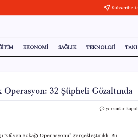
Subscribe t
ĞİTİM
EKONOMİ
SAĞLIK
TEKNOLOJİ
TANI
 Operasyon: 32 Şüpheli Gözaltında
Ankara’da
yorumlar kapal
Değnekçilere
Yönelik
Operasyon:
32
rşı “Güven Sokağı Operasyonu” gerçekleştirildi. Bu