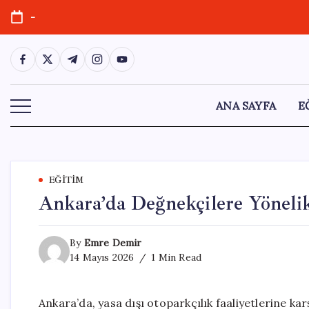
Skip
-
to
content
https://www.facebook.com/
https://twitter.com/
https://t.me/
https://www.instagram.com/
https://youtube.com/
ANA SAYFA
E
EĞITIM
Ankara’da Değnekçilere Yönelik
By
Emre Demir
14 Mayıs 2026
1 Min Read
Ankara’da, yasa dışı otoparkçılık faaliyetlerine ka