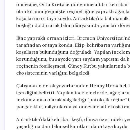
öncesine, Orta Kretase dönemine ait bir kehribar 
olan kıtanın geçmişte reçineli iğne yapraklı ağaçla
koşullarını ortaya koydu. Antarktika’da bulunan ilk
boşluğu doldurarak bilim dünyasında yeni bir döne
İğne yapraklı orman izleri, Bremen Üniversitesi’nd
tarafından ortaya kondu. Ekip, kehribarın varlığın
koşulların bulunduğunu doğruladı. Yapılan inceleme
korunduğunu, bu sayede yarı saydam yapısını da ko
reçinenin fosilleşmesi, Güney Kutbu yakınlarında 
ekosisteminin varlığını belgeledi.
Çalışmanın ortak yazarlarından Henny Herschel, k
içerdiğini belirtti. Yapılan incelemelerde, ağaçla
mekanizması olarak salgıladığı “patolojik reçine” i
parçacıklar, milyonlarca yıl öncesine ait ekosistemi
Antarktika’daki kehribar keşfi, dünya üzerindeki 
yaşadığına dair bilimsel kanıtları da ortaya koyd