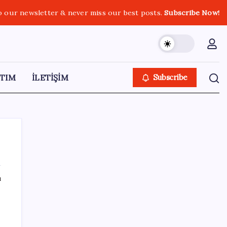
o our newsletter & never miss our best posts.
Subscribe Now!
TIM
İLETİŞİM
Subscribe
ı
SON YAZILAR
OpenAI, yapay zeka modellerinin sınırların
dışına çıktığını açıkladı