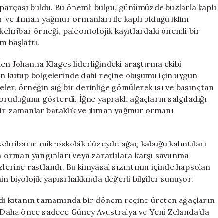
Yıllık
parçası buldu. Bu önemli bulgu, günümüzde buzlarla kaplı
Kehribar
r ve ılıman yağmur ormanları ile kaplı olduğu iklim
Bulundu
 kehribar örneği, paleontolojik kayıtlardaki önemli bir
için
m başlattı.
en Johanna Klages liderliğindeki araştırma ekibi
ın kutup bölgelerinde dahi reçine oluşumu için uygun
ler, örneğin sığ bir derinliğe gömülerek ısı ve basınçtan
ruduğunu gösterdi. İğne yapraklı ağaçların salgıladığı
bir zamanlar bataklık ve ılıman yağmur ormanı
ehribarın mikroskobik düzeyde ağaç kabuğu kalıntıları
rın orman yangınları veya zararlılara karşı savunma
zlerine rastlandı. Bu kimyasal sızıntının içinde hapsolan
n biyolojik yapısı hakkında değerli bilgiler sunuyor.
yedi kıtanın tamamında bir dönem reçine üreten ağaçların
u. Daha önce sadece Güney Avustralya ve Yeni Zelanda’da