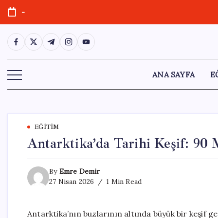
Skip
-
to
content
https://www.facebook.com/
https://twitter.com/
https://t.me/
https://www.instagram.com/
https://youtube.com/
ANA SAYFA
E
EĞITIM
Antarktika’da Tarihi Keşif: 90
By
Emre Demir
27 Nisan 2026
1 Min Read
Antarktika’nın buzlarının altında büyük bir keşif ger