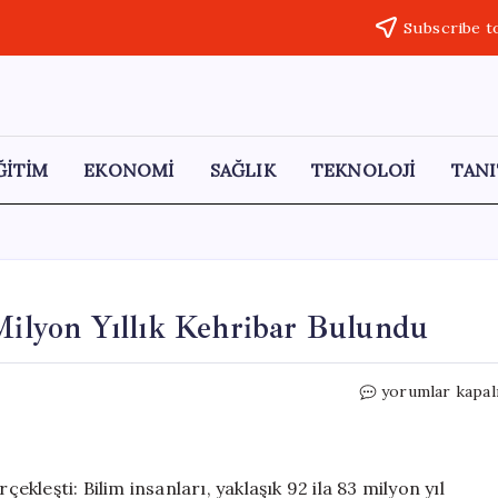
Subscribe t
ĞİTİM
EKONOMİ
SAĞLIK
TEKNOLOJİ
TANI
 Milyon Yıllık Kehribar Bulundu
Antarktika’da
yorumlar kapal
Tarihi
Keşif:
90
Milyon
çekleşti: Bilim insanları, yaklaşık 92 ila 83 milyon yıl