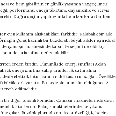
Edilir?
inesi ve fırın gibi ürünler günlük yaşamın vazgeçilmez
için
ğil; performans, enerji tüketimi, dayanıklılık ve servis
erekir. Doğru seçim yapıldığında hem konfor artar hem
r evin kullanım alışkanlıkları farklıdır. Kalabalık bir aile
. Örneğin geniş hacimli bir buzdolabı büyük aileler için ideal
şekilde çamaşır makinesinde kapasite seçimi de oldukça
 hem de su israfına neden olabilir.
kriterlerden biridir. Günümüzde enerji sınıfları A’dan
üksek enerji sınıfına sahip ürünler ilk satın alma
adede elektrik faturasında ciddi tasarruf sağlar. Özellikle
ınıfı büyük fark yaratır. Bu nedenle mümkün olduğunca A
 tercih edilmelidir.
ken bir diğer önemli konudur. Çamaşır makinelerinde devir
 önemli faktörlerdir. Bulaşık makinelerinde ise yıkama
ne çıkar. Buzdolaplarında no-frost özelliği, iç hacim