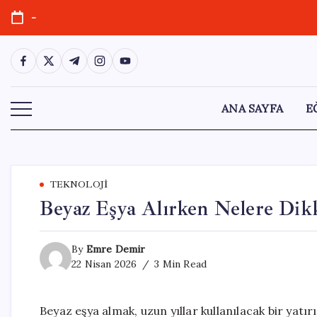
Skip
-
to
content
https://www.facebook.com/
https://twitter.com/
https://t.me/
https://www.instagram.com/
https://youtube.com/
ANA SAYFA
E
TEKNOLOJI
Beyaz Eşya Alırken Nelere Dikk
By
Emre Demir
22 Nisan 2026
3 Min Read
Beyaz eşya almak, uzun yıllar kullanılacak bir yatır