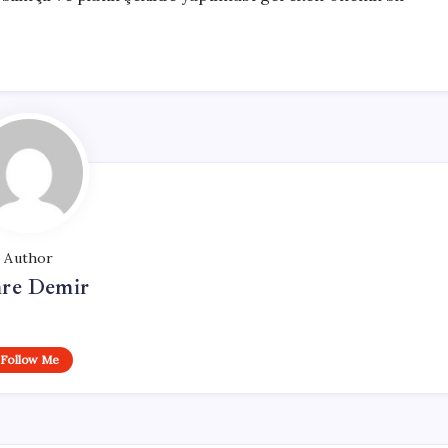
Author
re Demir
Follow Me