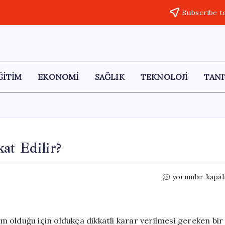
Subscribe t
ĞİTİM
EKONOMİ
SAĞLIK
TEKNOLOJİ
TANI
at Edilir?
Beyaz
yorumlar kapal
Eşya
Alırken
Nelere
Dikkat
ım olduğu için oldukça dikkatli karar verilmesi gereken bir