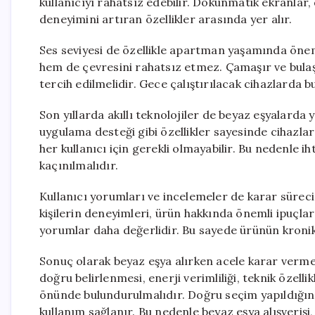
kullanıcıyı rahatsız edebilir. Dokunmatik ekranlar, 
deneyimini artıran özellikler arasında yer alır.
Ses seviyesi de özellikle apartman yaşamında öneml
hem de çevresini rahatsız etmez. Çamaşır ve bulaş
tercih edilmelidir. Gece çalıştırılacak cihazlarda b
Son yıllarda akıllı teknolojiler de beyaz eşyalarda
uygulama desteği gibi özellikler sayesinde cihazlar d
her kullanıcı için gerekli olmayabilir. Bu nedenle i
kaçınılmalıdır.
Kullanıcı yorumları ve incelemeler de karar sürec
kişilerin deneyimleri, ürün hakkında önemli ipuçları
yorumlar daha değerlidir. Bu sayede ürünün kronik s
Sonuç olarak beyaz eşya alırken acele karar verme
doğru belirlenmesi, enerji verimliliği, teknik özellik
önünde bulundurulmalıdır. Doğru seçim yapıldığın
kullanım sağlanır. Bu nedenle beyaz eşya alışverişi,