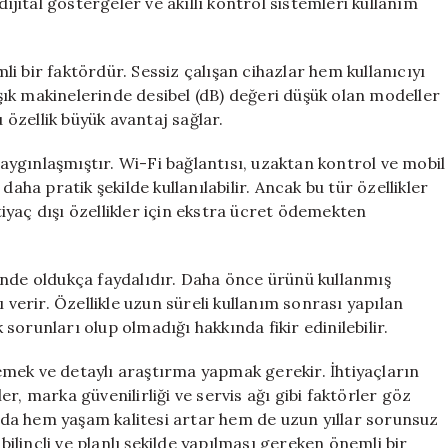
dijital göstergeler ve akıllı kontrol sistemleri kullanım
i bir faktördür. Sessiz çalışan cihazlar hem kullanıcıyı
ık makinelerinde desibel (dB) değeri düşük olan modeller
u özellik büyük avantaj sağlar.
 yaygınlaşmıştır. Wi-Fi bağlantısı, uzaktan kontrol ve mobil
aha pratik şekilde kullanılabilir. Ancak bu tür özellikler
htiyaç dışı özellikler için ekstra ücret ödemekten
inde oldukça faydalıdır. Daha önce ürünü kullanmış
 verir. Özellikle uzun süreli kullanım sonrası yapılan
orunları olup olmadığı hakkında fikir edinilebilir.
mek ve detaylı araştırma yapmak gerekir. İhtiyaçların
ler, marka güvenilirliği ve servis ağı gibi faktörler göz
da hem yaşam kalitesi artar hem de uzun yıllar sorunsuz
 bilinçli ve planlı şekilde yapılması gereken önemli bir