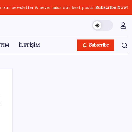
o our newsletter & never miss our best posts.
Subscribe Now!
TIM
İLETİŞİM
Subscribe
ı
SON YAZILAR
OpenAI, yapay zeka modellerinin sınırların
dışına çıktığını açıkladı