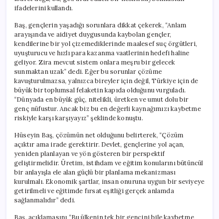
ifadelerini kullandı.
Baş, gençlerin yaşadığı sorunlara dikkat çekerek, “Anlam
arayışında ve aidiyet duygusunda kaybolan gençler,
kendilerine bir yol çizemediklerinde maalesef suç örgütleri,
uyuşturucu ve hızlı para kazanma vaatlerinin hedefi haline
geliyor. Zira mevcut sistem onlara meşru bir gelecek
sunmaktan uzak” dedi. Eğer bu sorunlar çözüme
kavuşturulmazsa, yalnızca bireyler için değil, Türkiye için de
büyük bir toplumsal felaketin kapıda olduğunu vurguladı.
“Dünyada en büyük güç, nitelikli, üretken ve umut dolu bir
genç nüfustur. Ancak biz bu en değerli kaynağımızı kaybetme
riskiyle karşı karşıyayız” şeklinde konuştu.
Hüseyin Baş, çözümün net olduğunu belirterek, “Çözüm
açıktır ama irade gerektirir. Devlet, gençlerine yol açan,
yeniden planlayan ve yön gösteren bir perspektif
geliştirmelidir. Üretim, istihdam ve eğitim konularını bütüncül
bir anlayışla ele alan güçlü bir planlama mekanizması
kurulmalı. Ekonomik şartlar, insan onuruna uygun bir seviyeye
getirilmeli ve eğitimde fırsat eşitliği gerçek anlamda
sağlanmalıdır” dedi.
Baş, açıklamasını “Bu ülkenin tek bir gencini bile kaybetme