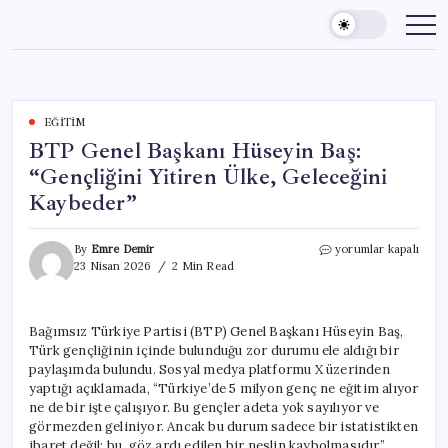
Skip
to
content
EĞITIM
BTP Genel Başkanı Hüseyin Baş:
“Gençliğini Yitiren Ülke, Geleceğini
Kaybeder”
BTP
By
Emre Demir
yorumlar kapalı
Genel
23 Nisan 2026
2 Min Read
Başkanı
Hüseyin
Baş:
Bağımsız Türkiye Partisi (BTP) Genel Başkanı Hüseyin Baş,
“Gençliğini
Türk gençliğinin içinde bulunduğu zor durumu ele aldığı bir
Yitiren
Ülke,
paylaşımda bulundu. Sosyal medya platformu X üzerinden
Geleceğini
yaptığı açıklamada, “Türkiye’de 5 milyon genç ne eğitim alıyor
Kaybeder”
ne de bir işte çalışıyor. Bu gençler adeta yok sayılıyor ve
için
görmezden geliniyor. Ancak bu durum sadece bir istatistikten
ibaret değil; bu, göz ardı edilen bir neslin kaybolmasıdır”