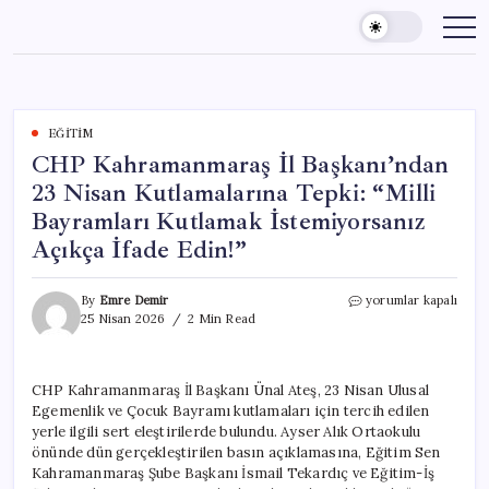
Skip
to
content
EĞITIM
CHP Kahramanmaraş İl Başkanı’ndan
23 Nisan Kutlamalarına Tepki: “Milli
Bayramları Kutlamak İstemiyorsanız
Açıkça İfade Edin!”
CHP
By
Emre Demir
yorumlar kapalı
Kahramanmaraş
25 Nisan 2026
2 Min Read
İl
Başkanı’ndan
23
CHP Kahramanmaraş İl Başkanı Ünal Ateş, 23 Nisan Ulusal
Nisan
Egemenlik ve Çocuk Bayramı kutlamaları için tercih edilen
Kutlamalarına
Tepki:
yerle ilgili sert eleştirilerde bulundu. Ayser Alık Ortaokulu
“Milli
önünde dün gerçekleştirilen basın açıklamasına, Eğitim Sen
Bayramları
Kahramanmaraş Şube Başkanı İsmail Tekardıç ve Eğitim-İş
Kutlamak