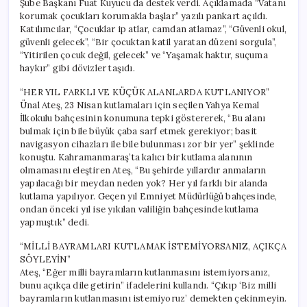
Şube Başkanı Fuat Kuyucu da destek verdi. Açıklamada “Vatanı
İstemiyorsanız
korumak çocukları korumakla başlar” yazılı pankart açıldı.
Açıkça
Katılımcılar, “Çocuklar ip atlar, camdan atlamaz”, “Güvenli okul,
İfade
güvenli gelecek”, “Bir çocuktan katil yaratan düzeni sorgula”,
Edin!”
“Yitirilen çocuk değil, gelecek” ve “Yaşamak haktır, suçuma
için
haykır” gibi dövizler taşıdı.
“HER YIL FARKLI VE KÜÇÜK ALANLARDA KUTLANIYOR”
Ünal Ateş, 23 Nisan kutlamaları için seçilen Yahya Kemal
İlkokulu bahçesinin konumuna tepki göstererek, “Bu alanı
bulmak için bile büyük çaba sarf etmek gerekiyor; basit
navigasyon cihazları ile bile bulunması zor bir yer” şeklinde
konuştu. Kahramanmaraş’ta kalıcı bir kutlama alanının
olmamasını eleştiren Ateş, “Bu şehirde yıllardır anmaların
yapılacağı bir meydan neden yok? Her yıl farklı bir alanda
kutlama yapılıyor. Geçen yıl Emniyet Müdürlüğü bahçesinde,
ondan önceki yıl ise yıkılan valiliğin bahçesinde kutlama
yapmıştık” dedi.
“MİLLİ BAYRAMLARI KUTLAMAK İSTEMİYORSANIZ, AÇIKÇA
SÖYLEYİN”
Ateş, “Eğer milli bayramların kutlanmasını istemiyorsanız,
bunu açıkça dile getirin” ifadelerini kullandı. “Çıkıp ‘Biz milli
bayramların kutlanmasını istemiyoruz’ demekten çekinmeyin.