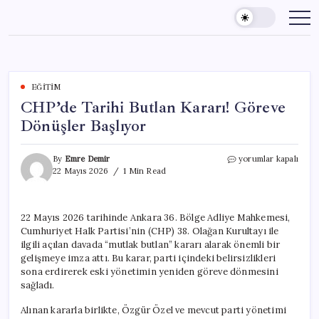
Skip
to
content
EĞITIM
CHP’de Tarihi Butlan Kararı! Göreve
Dönüşler Başlıyor
CHP’de
By
Emre Demir
yorumlar kapalı
Tarihi
22 Mayıs 2026
1 Min Read
Butlan
Kararı!
Göreve
22 Mayıs 2026 tarihinde Ankara 36. Bölge Adliye Mahkemesi,
Dönüşler
Cumhuriyet Halk Partisi’nin (CHP) 38. Olağan Kurultayı ile
Başlıyor
için
ilgili açılan davada “mutlak butlan” kararı alarak önemli bir
gelişmeye imza attı. Bu karar, parti içindeki belirsizlikleri
sona erdirerek eski yönetimin yeniden göreve dönmesini
sağladı.
Alınan kararla birlikte, Özgür Özel ve mevcut parti yönetimi