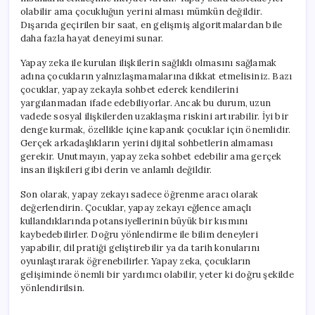
olabilir ama çocukluğun yerini alması mümkün değildir.
Dışarıda geçirilen bir saat, en gelişmiş algoritmalardan bile
daha fazla hayat deneyimi sunar.
Yapay zeka ile kurulan ilişkilerin sağlıklı olmasını sağlamak
adına çocukların yalnızlaşmamalarına dikkat etmelisiniz. Bazı
çocuklar, yapay zekayla sohbet ederek kendilerini
yargılanmadan ifade edebiliyorlar. Ancak bu durum, uzun
vadede sosyal ilişkilerden uzaklaşma riskini artırabilir. İyi bir
denge kurmak, özellikle içine kapanık çocuklar için önemlidir.
Gerçek arkadaşlıkların yerini dijital sohbetlerin almaması
gerekir. Unutmayın, yapay zeka sohbet edebilir ama gerçek
insan ilişkileri gibi derin ve anlamlı değildir.
Son olarak, yapay zekayı sadece öğrenme aracı olarak
değerlendirin. Çocuklar, yapay zekayı eğlence amaçlı
kullandıklarında potansiyellerinin büyük bir kısmını
kaybedebilirler. Doğru yönlendirme ile bilim deneyleri
yapabilir, dil pratiği geliştirebilir ya da tarih konularını
oyunlaştırarak öğrenebilirler. Yapay zeka, çocukların
gelişiminde önemli bir yardımcı olabilir, yeter ki doğru şekilde
yönlendirilsin.