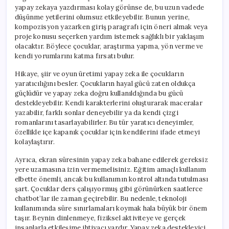
yapay zekaya yazdırması kolay görünse de, bu uzun vadede
düşünme yetilerini olumsuz etkileyebilir. Bunun yerine,
kompozisyon yazarken giriş paragrafı için öneri almak veya
proje konusu seçerken yardım istemek sağlıklı bir yaklaşım
olacaktır. Böylece çocuklar, araştırma yapma, yön verme ve
kendi yorumlarını katma fırsatı bulur.
Hikaye, şiir ve oyun üretimi yapay zeka ile çocukların
yaratıcılığını besler. Çocukların hayal gücü zaten oldukça
güçlüdür ve yapay zeka doğru kullanıldığında bu gücü
destekleyebilir. Kendi karakterlerini oluşturarak maceralar
yazabilir, farklı sonlar deneyebilir ya da kendi çizgi
romanlarını tasarlayabilirler. Bu tür yaratıcı deneyimler,
özellikle içe kapanık çocuklar için kendilerini ifade etmeyi
kolaylaştırır.
Ayrıca, ekran süresinin yapay zeka bahane edilerek gereksiz
yere uzamasına izin vermemelisiniz. Eğitim amaçlı kullanım
elbette önemli, ancak bu kullanımın kontrol altında tutulması
şart. Çocuklar ders çalışıyormuş gibi görünürken saatlerce
chatbot’lar ile zaman geçirebilir. Bu nedenle, teknoloji
kullanımında süre sınırlamaları koymak hala büyük bir önem
taşır. Beynin dinlenmeye, fiziksel aktiviteye ve gerçek
insanlarla etkileşime ihtiyacı vardır. Yapay zeka destekleyici