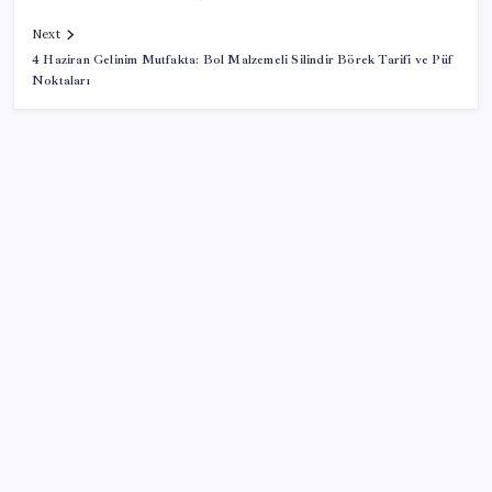
Next
4 Haziran Gelinim Mutfakta: Bol Malzemeli Silindir Börek Tarifi ve Püf
Noktaları
SON YAZILAR
Küresel gıda fiyatlarında alarm: 3,5 yılın zirvesi
görüldü
Otel doluluk oranlarında beş yılın düşük Haziran ayı
BofA: Yatırımcı iyimserliği beş yılın en yüksek
seviyesinde