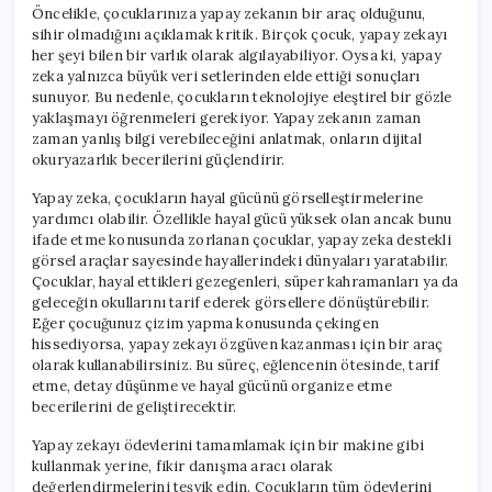
Öncelikle, çocuklarınıza yapay zekanın bir araç olduğunu,
sihir olmadığını açıklamak kritik. Birçok çocuk, yapay zekayı
her şeyi bilen bir varlık olarak algılayabiliyor. Oysa ki, yapay
zeka yalnızca büyük veri setlerinden elde ettiği sonuçları
sunuyor. Bu nedenle, çocukların teknolojiye eleştirel bir gözle
yaklaşmayı öğrenmeleri gerekiyor. Yapay zekanın zaman
zaman yanlış bilgi verebileceğini anlatmak, onların dijital
okuryazarlık becerilerini güçlendirir.
Yapay zeka, çocukların hayal gücünü görselleştirmelerine
yardımcı olabilir. Özellikle hayal gücü yüksek olan ancak bunu
ifade etme konusunda zorlanan çocuklar, yapay zeka destekli
görsel araçlar sayesinde hayallerindeki dünyaları yaratabilir.
Çocuklar, hayal ettikleri gezegenleri, süper kahramanları ya da
geleceğin okullarını tarif ederek görsellere dönüştürebilir.
Eğer çocuğunuz çizim yapma konusunda çekingen
hissediyorsa, yapay zekayı özgüven kazanması için bir araç
olarak kullanabilirsiniz. Bu süreç, eğlencenin ötesinde, tarif
etme, detay düşünme ve hayal gücünü organize etme
becerilerini de geliştirecektir.
Yapay zekayı ödevlerini tamamlamak için bir makine gibi
kullanmak yerine, fikir danışma aracı olarak
değerlendirmelerini teşvik edin. Çocukların tüm ödevlerini