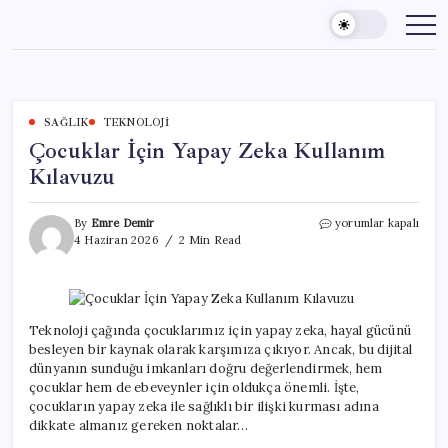
Skip
to
content
SAĞLIK
TEKNOLOJI
Çocuklar İçin Yapay Zeka Kullanım
Kılavuzu
Çocuklar
By
Emre Demir
yorumlar kapalı
İçin
4 Haziran 2026
2 Min Read
Yapay
Zeka
Kullanım
Kılavuzu
için
Teknoloji çağında çocuklarımız için yapay zeka, hayal gücünü
besleyen bir kaynak olarak karşımıza çıkıyor. Ancak, bu dijital
dünyanın sunduğu imkanları doğru değerlendirmek, hem
çocuklar hem de ebeveynler için oldukça önemli. İşte,
çocukların yapay zeka ile sağlıklı bir ilişki kurması adına
dikkate almanız gereken noktalar…