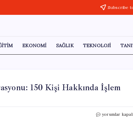
Subscribe t
ĞİTİM
EKONOMİ
SAĞLIK
TEKNOLOJİ
TANI
asyonu: 150 Kişi Hakkında İşlem
Diyarbakır’da
yorumlar kapal
Uyuşturucu
Operasyonu:
150