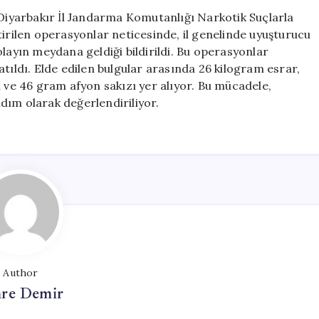
Kişi
 Diyarbakır İl Jandarma Komutanlığı Narkotik Suçlarla
Hakkında
ilen operasyonlar neticesinde, il genelinde uyuşturucu
İşlem
ı olayın meydana geldiği bildirildi. Bu operasyonlar
Yapıldı
tıldı. Elde edilen bulgular arasında 26 kilogram esrar,
için
e 46 gram afyon sakızı yer alıyor. Bu mücadele,
dım olarak değerlendiriliyor.
Author
re Demir