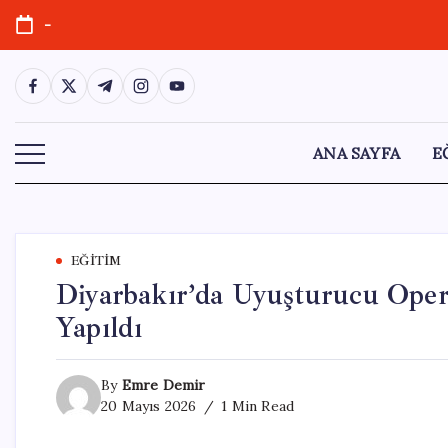
Skip
-
to
content
https://www.facebook.com/
https://twitter.com/
https://t.me/
https://www.instagram.com/
https://youtube.com/
ANA SAYFA
E
EĞITIM
Diyarbakır’da Uyuşturucu Oper
Yapıldı
By
Emre Demir
20 Mayıs 2026
1 Min Read