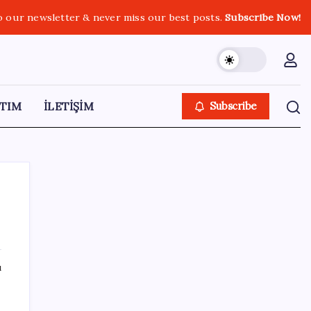
o our newsletter & never miss our best posts.
Subscribe Now!
TIM
İLETİŞİM
Subscribe
SON YAZILAR
ı
OpenAI, yapay zeka modellerinin sınırların
dışına çıktığını açıkladı