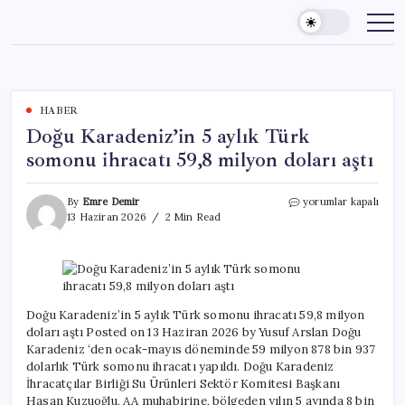
Skip
to
content
HABER
Doğu Karadeniz’in 5 aylık Türk
somonu ihracatı 59,8 milyon doları aştı
Doğu
By
Emre Demir
yorumlar kapalı
Karadeniz’in
13 Haziran 2026
2 Min Read
5
aylık
Türk
somonu
ihracatı
59,8
Doğu Karadeniz’in 5 aylık Türk somonu ihracatı 59,8 milyon
milyon
doları aştı Posted on 13 Haziran 2026 by Yusuf Arslan Doğu
doları
Karadeniz ‘den ocak-mayıs döneminde 59 milyon 878 bin 937
aştı
dolarlık Türk somonu ihracatı yapıldı. Doğu Karadeniz
için
İhracatçılar Birliği Su Ürünleri Sektör Komitesi Başkanı
Hasan Kuzuoğlu, AA muhabirine, bölgeden yılın 5 ayında 8 bin