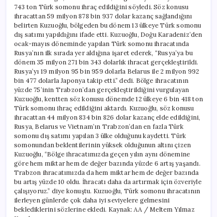
743 ton Türk somonu ihraç edildiğini söyledi. Söz konusu
ihracattan 59 milyon 878 bin 937 dolar kazanç sağlandığını
belirten Kuzuoğlu, bölgeden bu dönem 13 ülkeye Türk somonu
dış satımı yapıldığını ifade etti. Kuzuoğlu, Doğu Karadeniz’den
ocak-mayıs döneminde yapılan Türk somonu ihracatında
Rusya’nın ilk sırada yer aldığına işaret ederek, “Rusya’ya bu
dönem 35 milyon 271 bin 343 dolarlık ihracat gerçekleştirildi.
Rusya’yı 19 milyon 95 bin 959 dolarla Belarus ile 2 milyon 992
bin 477 dolarla Japonya takip etti.” dedi. Bölge ihracatının
yüzde 75’inin Trabzon’dan gerçekleştirildiğini vurgulayan
Kuzuoğlu, kentten söz konusu dönemde 12 ülkeye 6 bin 418 ton
Türk somonu ihraç edildiğini aktardı. Kuzuoğlu, söz konusu
ihracattan 44 milyon 834 bin 826 dolar kazanç elde edildiğini,
Rusya, Belarus ve Vietnam’ın Trabzon’dan en fazla Türk
somonu dış satımı yapılan 3 ülke olduğunu kaydetti. Türk
somonundan beklentilerinin yüksek olduğunun altını çizen
Kuzuoğlu, “Bölge ihracatımızda geçen yılın aynı dönemine
göre hem miktar hem de değer bazında yüzde 6 artış yaşandı.
Trabzon ihracatımızda da hem miktar hem de değer bazında
bu artış yüzde 10 oldu. İhracatı daha da artırmak için özveriyle
çalışıyoruz.” diye konuştu. Kuzuoğlu, Türk somonu ihracatının
ilerleyen günlerde çok daha iyi seviyelere gelmesini
beklediklerini sözlerine ekledi. Kaynak: AA / Meltem Yılmaz