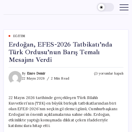
Skip
to
content
EĞITIM
Erdoğan, EFES-2026 Tatbikatı’nda
Türk Ordusu’nun Barış Temalı
Mesajını Verdi
Erdoğan,
By
Emre Demir
yorumlar kapalı
EFES-
22 Mayıs 2026
2 Min Read
2026
Tatbikatı’nda
Türk
22 Mayıs 2026 tarihinde gerçekleşen Türk Silahlı
Ordusu’nun
Kuvvetleri’nin (TSK) en büyük birleşik tatbikatlarından biri
Barış
Temalı
olan EFES-2026’nın seçkin gözlemci günü, Cumhurbaşkanı
Mesajını
Erdoğan’ın önemli açıklamalarına sahne oldu. Erdoğan,
Verdi
etkinlikte yaptığı konuşmada dikkat çeken ifadeleriyle
için
katılımcılara hitap etti.