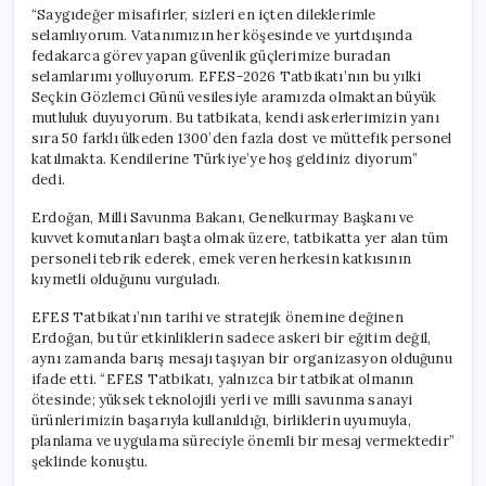
“Saygıdeğer misafirler, sizleri en içten dileklerimle
selamlıyorum. Vatanımızın her köşesinde ve yurtdışında
fedakarca görev yapan güvenlik güçlerimize buradan
selamlarımı yolluyorum. EFES-2026 Tatbikatı’nın bu yılki
Seçkin Gözlemci Günü vesilesiyle aramızda olmaktan büyük
mutluluk duyuyorum. Bu tatbikata, kendi askerlerimizin yanı
sıra 50 farklı ülkeden 1300’den fazla dost ve müttefik personel
katılmakta. Kendilerine Türkiye’ye hoş geldiniz diyorum”
dedi.
Erdoğan, Milli Savunma Bakanı, Genelkurmay Başkanı ve
kuvvet komutanları başta olmak üzere, tatbikatta yer alan tüm
personeli tebrik ederek, emek veren herkesin katkısının
kıymetli olduğunu vurguladı.
EFES Tatbikatı’nın tarihi ve stratejik önemine değinen
Erdoğan, bu tür etkinliklerin sadece askeri bir eğitim değil,
aynı zamanda barış mesajı taşıyan bir organizasyon olduğunu
ifade etti. “EFES Tatbikatı, yalnızca bir tatbikat olmanın
ötesinde; yüksek teknolojili yerli ve milli savunma sanayi
ürünlerimizin başarıyla kullanıldığı, birliklerin uyumuyla,
planlama ve uygulama süreciyle önemli bir mesaj vermektedir”
şeklinde konuştu.