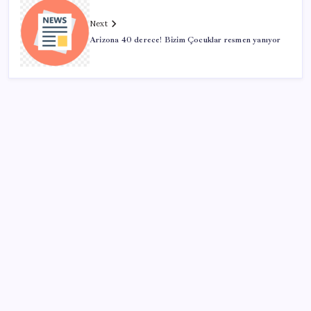
Next
Arizona 40 derece! Bizim Çocuklar resmen yanıyor
SON YAZILAR
OpenAI, yapay zeka modellerinin sınırların dışına
çıktığını açıkladı
Tutuklanan Erdal Beşikçioğlu açığa almıştı: ‘Etkin
pişmanlık’ ifadesi verip şikayetçi olduğu ortaya çıktı!