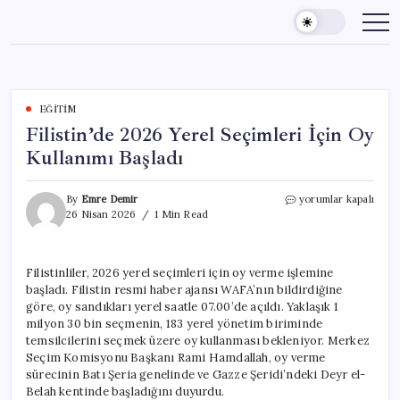
Skip
to
content
EĞITIM
Filistin’de 2026 Yerel Seçimleri İçin Oy
Kullanımı Başladı
Filistin’de
By
Emre Demir
yorumlar kapalı
2026
26 Nisan 2026
1 Min Read
Yerel
Seçimleri
İçin
Filistinliler, 2026 yerel seçimleri için oy verme işlemine
Oy
başladı. Filistin resmi haber ajansı WAFA’nın bildirdiğine
Kullanımı
Başladı
göre, oy sandıkları yerel saatle 07.00’de açıldı. Yaklaşık 1
için
milyon 30 bin seçmenin, 183 yerel yönetim biriminde
temsilcilerini seçmek üzere oy kullanması bekleniyor. Merkez
Seçim Komisyonu Başkanı Rami Hamdallah, oy verme
sürecinin Batı Şeria genelinde ve Gazze Şeridi’ndeki Deyr el-
Belah kentinde başladığını duyurdu.