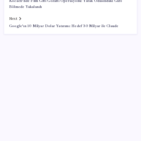
Kocaeli’nde Film Gibi Gözaltı Operasyonu: Yatak Odasındaki Gizli
Bölmede Yakalandı
Next
Google’ın 10 Milyar Dolar Yatırımı: Hedef 30 Milyar ile Claude
SON YAZILAR
Artık çalışan primi tazminata yansıyacak
Airbnb, ürün geliştirme süreçlerinde yapay zekayı
kullanıyor
Ekran Kartı Fiyatlarına Zam Yolda: Yüzde 40’a Varan