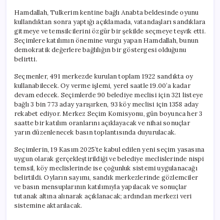
Hamdallah, Tulkerim kentine bağlı Anabta beldesinde oyunu
kullandıktan sonra yaptığı açıklamada, vatandaşları sandıklara
gitmeye ve temsilcilerini özgür bir şekilde seçmeye teşvik etti.
Seçimlere katılımın önemine vurgu yapan Hamdallah, bunun
demokratik değerlere bağlılığın bir göstergesi olduğunu
belirtti.
Seçmenler, 491 merkezde kurulan toplam 1922 sandıkta oy
kullanabilecek. Oy verme işlemi, yerel saatle 19.00’a kadar
devam edecek. Seçimlerde 90 belediye meclisi için 321 listeye
bağlı 3 bin 773 aday yarışırken, 93 köy meclisi için 1358 aday
rekabet ediyor. Merkez Seçim Komisyonu, gün boyunca her 3
saatte bir katılım oranlarını açıklayacak ve nihai sonuçlar
yarın düzenlenecek basın toplantısında duyurulacak.
Seçimlerin, 19 Kasım 2025’te kabul edilen yeni seçim yasasına
uygun olarak gerçekleştirildiği ve belediye meclislerinde nispi
temsil, köy meclislerinde ise çoğunluk sistemi uygulanacağı
belirtildi. Oyların sayımı, sandık merkezlerinde gözlemciler
ve basın mensuplarının katılımıyla yapılacak ve sonuçlar
tutanak altına alınarak açıklanacak; ardından merkezi veri
sistemine aktarılacak.