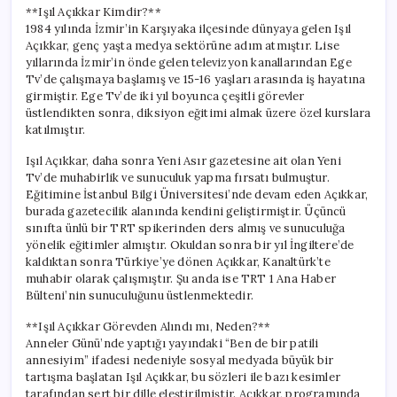
için
**Işıl Açıkkar Kimdir?**
1984 yılında İzmir’in Karşıyaka ilçesinde dünyaya gelen Işıl
Açıkkar, genç yaşta medya sektörüne adım atmıştır. Lise
yıllarında İzmir’in önde gelen televizyon kanallarından Ege
Tv’de çalışmaya başlamış ve 15-16 yaşları arasında iş hayatına
girmiştir. Ege Tv’de iki yıl boyunca çeşitli görevler
üstlendikten sonra, diksiyon eğitimi almak üzere özel kurslara
katılmıştır.
Işıl Açıkkar, daha sonra Yeni Asır gazetesine ait olan Yeni
Tv’de muhabirlik ve sunuculuk yapma fırsatı bulmuştur.
Eğitimine İstanbul Bilgi Üniversitesi’nde devam eden Açıkkar,
burada gazetecilik alanında kendini geliştirmiştir. Üçüncü
sınıfta ünlü bir TRT spikerinden ders almış ve sunuculuğa
yönelik eğitimler almıştır. Okuldan sonra bir yıl İngiltere’de
kaldıktan sonra Türkiye’ye dönen Açıkkar, Kanaltürk’te
muhabir olarak çalışmıştır. Şu anda ise TRT 1 Ana Haber
Bülteni’nin sunuculuğunu üstlenmektedir.
**Işıl Açıkkar Görevden Alındı mı, Neden?**
Anneler Günü’nde yaptığı yayındaki “Ben de bir patili
annesiyim” ifadesi nedeniyle sosyal medyada büyük bir
tartışma başlatan Işıl Açıkkar, bu sözleri ile bazı kesimler
tarafından sert bir dille eleştirilmiştir. Açıkkar, programında