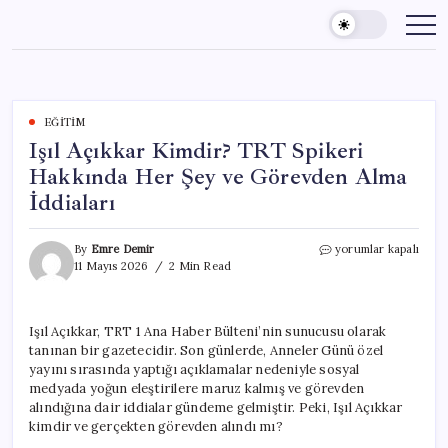
Skip
to
content
EĞITIM
Işıl Açıkkar Kimdir? TRT Spikeri
Hakkında Her Şey ve Görevden Alma
İddiaları
Işıl
By
Emre Demir
yorumlar kapalı
Açıkkar
11 Mayıs 2026
2 Min Read
Kimdir?
TRT
Spikeri
Işıl Açıkkar, TRT 1 Ana Haber Bülteni’nin sunucusu olarak
Hakkında
tanınan bir gazetecidir. Son günlerde, Anneler Günü özel
Her
Şey
yayını sırasında yaptığı açıklamalar nedeniyle sosyal
ve
medyada yoğun eleştirilere maruz kalmış ve görevden
Görevden
alındığına dair iddialar gündeme gelmiştir. Peki, Işıl Açıkkar
Alma
kimdir ve gerçekten görevden alındı mı?
İddiaları