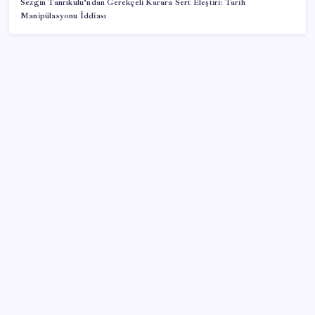
Sezgin Tanrıkulu’ndan Gerekçeli Karara Sert Eleştiri: Tarih
Manipülasyonu İddiası
SON YAZILAR
Artık çalışan primi tazminata yansıyacak
Airbnb, ürün geliştirme süreçlerinde yapay zekayı
kullanıyor
Ekran Kartı Fiyatlarına Zam Yolda: Yüzde 40’a Varan
Fiyat Artışı
Küresel gıda fiyatlarında alarm: 3,5 yılın zirvesi
görüldü