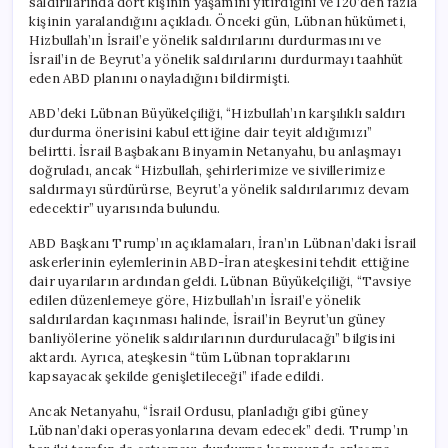
saldırılarında dört kişinin yaşamını yitirdiğini ve 120’den fazla
kişinin yaralandığını açıkladı. Önceki gün, Lübnan hükümeti,
Hizbullah’ın İsrail’e yönelik saldırılarını durdurmasını ve
İsrail’in de Beyrut’a yönelik saldırılarını durdurmayı taahhüt
eden ABD planını onayladığını bildirmişti.
ABD’deki Lübnan Büyükelçiliği, “Hizbullah’ın karşılıklı saldırı
durdurma önerisini kabul ettiğine dair teyit aldığımızı”
belirtti. İsrail Başbakanı Binyamin Netanyahu, bu anlaşmayı
doğruladı, ancak “Hizbullah, şehirlerimize ve sivillerimize
saldırmayı sürdürürse, Beyrut’a yönelik saldırılarımız devam
edecektir” uyarısında bulundu.
ABD Başkanı Trump’ın açıklamaları, İran’ın Lübnan’daki İsrail
askerlerinin eylemlerinin ABD-İran ateşkesini tehdit ettiğine
dair uyarıların ardından geldi. Lübnan Büyükelçiliği, “Tavsiye
edilen düzenlemeye göre, Hizbullah’ın İsrail’e yönelik
saldırılardan kaçınması halinde, İsrail’in Beyrut’un güney
banliyölerine yönelik saldırılarının durdurulacağı” bilgisini
aktardı. Ayrıca, ateşkesin “tüm Lübnan topraklarını
kapsayacak şekilde genişletileceği” ifade edildi.
Ancak Netanyahu, “İsrail Ordusu, planladığı gibi güney
Lübnan’daki operasyonlarına devam edecek” dedi. Trump’ın