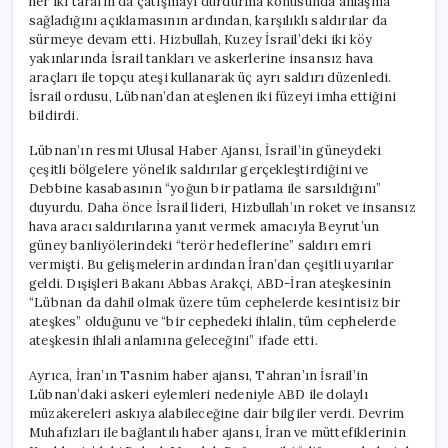
her iki tarafın da çatışmayı durdurma konusunda anlaşma
sağladığını açıklamasının ardından, karşılıklı saldırılar da
sürmeye devam etti. Hizbullah, Kuzey İsrail’deki iki köy
yakınlarında İsrail tankları ve askerlerine insansız hava
araçları ile topçu ateşi kullanarak üç ayrı saldırı düzenledi.
İsrail ordusu, Lübnan’dan ateşlenen iki füzeyi imha ettiğini
bildirdi.
Lübnan’ın resmi Ulusal Haber Ajansı, İsrail’in güneydeki
çeşitli bölgelere yönelik saldırılar gerçekleştirdiğini ve
Debbine kasabasının “yoğun bir patlama ile sarsıldığını”
duyurdu. Daha önce İsrail lideri, Hizbullah’ın roket ve insansız
hava aracı saldırılarına yanıt vermek amacıyla Beyrut’un
güney banliyölerindeki “terör hedeflerine” saldırı emri
vermişti. Bu gelişmelerin ardından İran’dan çeşitli uyarılar
geldi. Dışişleri Bakanı Abbas Arakçi, ABD-İran ateşkesinin
“Lübnan da dahil olmak üzere tüm cephelerde kesintisiz bir
ateşkes” olduğunu ve “bir cephedeki ihlalin, tüm cephelerde
ateşkesin ihlali anlamına geleceğini” ifade etti.
Ayrıca, İran’ın Tasnim haber ajansı, Tahran’ın İsrail’in
Lübnan’daki askeri eylemleri nedeniyle ABD ile dolaylı
müzakereleri askıya alabileceğine dair bilgiler verdi. Devrim
Muhafızları ile bağlantılı haber ajansı, İran ve müttefiklerinin