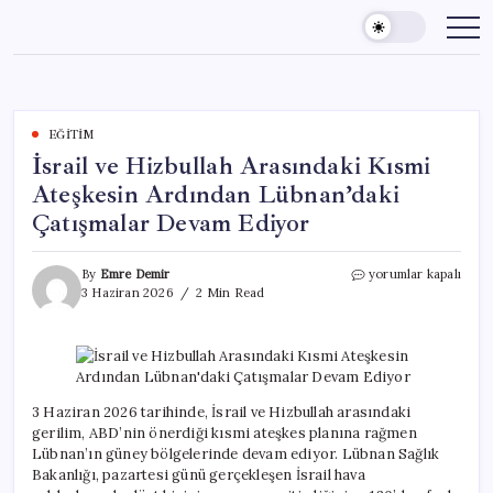
Skip
to
content
EĞITIM
İsrail ve Hizbullah Arasındaki Kısmi
Ateşkesin Ardından Lübnan’daki
Çatışmalar Devam Ediyor
İsrail
By
Emre Demir
yorumlar kapalı
ve
3 Haziran 2026
2 Min Read
Hizbullah
Arasındaki
Kısmi
Ateşkesin
Ardından
Lübnan’daki
3 Haziran 2026 tarihinde, İsrail ve Hizbullah arasındaki
Çatışmalar
gerilim, ABD’nin önerdiği kısmi ateşkes planına rağmen
Devam
Lübnan’ın güney bölgelerinde devam ediyor. Lübnan Sağlık
Ediyor
Bakanlığı, pazartesi günü gerçekleşen İsrail hava
için