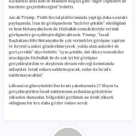
Kızıldeniz’deki Bab el-Mandeb Boğazı gibi “diğer cepheleri de
harekete geçirebileceğini” belirtti.
Ancak Trump, Truth Social platformunda yaptığı daha sonraki
paylaşımda, İran ile görüşmelerin “hızlı bir şekilde” sürdüğünü
ve hem Netanyahu hem de Hizbullah temsilcileriyle verimli
görüşmeler gerçekleştirdiğini aktardı. Trump, “İsrail
Başbakanı Bibi Netanyahu ile çok verimli bir görüşme yaptım
ve Beyrut’a asker gönderilmeyecek, yolda olan askerler de
geri çevrildi” diye belirtti. “Aynı şekilde, üst düzey temsilciler
aracılığıyla Hizbullah ile de çok iyi bir görüşme
gerçekleştirdim ve ateşkesin devam edeceği konusunda
anlaştılar. İsrail onlara saldırmayacak, onlar da İsrail’e
saldırmayacaklar.”
Lübnan’ın güneyindeki Sur kenti yakınlarında 27 Mayıs’ta
gerçekleştirilen İsrail saldırısının ardından gökyüzüne
yükselen dumanlar, bölgedeki gerilimin ne denli yüksek
olduğunu bir kez daha gözler önüne serdi.