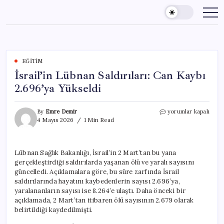
Skip
to
content
EĞITIM
İsrail’in Lübnan Saldırıları: Can Kaybı
2.696’ya Yükseldi
İsrail’in
By
Emre Demir
yorumlar kapalı
Lübnan
4 Mayıs 2026
1 Min Read
Saldırıları:
Can
Kaybı
Lübnan Sağlık Bakanlığı, İsrail’in 2 Mart’tan bu yana
2.696’ya
gerçekleştirdiği saldırılarda yaşanan ölü ve yaralı sayısını
Yükseldi
için
güncelledi. Açıklamalara göre, bu süre zarfında İsrail
saldırılarında hayatını kaybedenlerin sayısı 2.696’ya,
yaralananların sayısı ise 8.264’e ulaştı. Daha önceki bir
açıklamada, 2 Mart’tan itibaren ölü sayısının 2.679 olarak
belirtildiği kaydedilmişti.