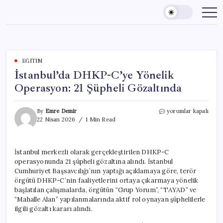
Skip
to
content
EĞITIM
İstanbul’da DHKP-C’ye Yönelik
Operasyon: 21 Şüpheli Gözaltında
İstanbul’da
By
Emre Demir
yorumlar kapalı
DHKP-
22 Nisan 2026
1 Min Read
C’ye
Yönelik
Operasyon:
İstanbul merkezli olarak gerçekleştirilen DHKP-C
21
operasyonunda 21 şüpheli gözaltına alındı. İstanbul
Şüpheli
Gözaltında
Cumhuriyet Başsavcılığı’nın yaptığı açıklamaya göre, terör
için
örgütü DHKP-C’nin faaliyetlerini ortaya çıkarmaya yönelik
başlatılan çalışmalarda, örgütün “Grup Yorum”, “TAYAD” ve
“Mahalle Alan” yapılanmalarında aktif rol oynayan şüphelilerle
ilgili gözaltı kararı alındı.