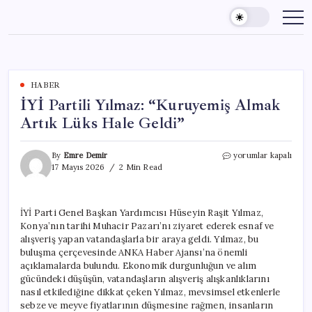
Skip
to
content
HABER
İYİ Partili Yılmaz: “Kuruyemiş Almak
Artık Lüks Hale Geldi”
İYİ
By
Emre Demir
yorumlar kapalı
Partili
17 Mayıs 2026
2 Min Read
Yılmaz:
“Kuruyemiş
Almak
İYİ Parti Genel Başkan Yardımcısı Hüseyin Raşit Yılmaz,
Artık
Konya’nın tarihi Muhacir Pazarı’nı ziyaret ederek esnaf ve
Lüks
Hale
alışveriş yapan vatandaşlarla bir araya geldi. Yılmaz, bu
Geldi”
buluşma çerçevesinde ANKA Haber Ajansı’na önemli
için
açıklamalarda bulundu. Ekonomik durgunluğun ve alım
gücündeki düşüşün, vatandaşların alışveriş alışkanlıklarını
nasıl etkilediğine dikkat çeken Yılmaz, mevsimsel etkenlerle
sebze ve meyve fiyatlarının düşmesine rağmen, insanların