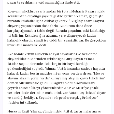
pazar tezgahlarına yaklaşamadığını ifade etti.
Konya’nın köklü pazarlarından biri olan Muhacir Pazarı’ndaki
sessizlikten duyduğu şaşkınlığı dile getiren Yılmaz, geçmişte
buranın kalabalıklığına dikkat çekerek, “Bugün pazarcı sayısı,
alışveriş yapanlardan daha fazla. Bu durum daha önce
karşılaştığımız bir tablo değil. Burada yaşadım, eski kalabalığı
iyi bilirim. Eskiden iğne atsanız yere düşmeyecek kadar
kalabalık olurdu, şimdi ise ciddi bir sessizlik var. Bu gerçekten
üzücü bir manzara” dedi.
Ekonomik krizin ailelerin sosyal hayatlarını ve beslenme
alışkanlıklarını derinden etkilediğini vurgulayan Yılmaz,
iktidar seçmenlerinde de belirgin bir hayal kırıklığı
gözlemlediğini söyledi. Yılmaz, “Artık insanlar sadece hayatta
kalacak kadar besin maddesini en ucuz yerden alıyor. ‘Meyve
alayım, akşam yeriz’ ya da ‘Kuruyemiş alayım, çayla tüketirim’
demek bile lüks hale geldi. Bu ağır tablonun sorumluları,
çeyrek asırdır ülkeyi yönetenlerdir. AKP ve MHP’ye gönül
verenlerde de derin bir mahzunluk var. Vatandaş, ‘bıktık’ diyor
ve sandığı bekliyor. Seçimler sürprizlere açık görünüyor”
ifadelerini kullandı.
Hüseyin Raşit Yılmaz, gündemdeki ittifak tartışmalarına ve