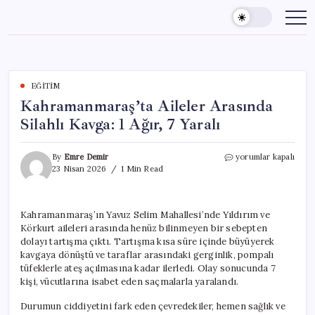
Skip
to
content
EĞITIM
Kahramanmaraş’ta Aileler Arasında
Silahlı Kavga: 1 Ağır, 7 Yaralı
Kahramanmaraş’ta
By
Emre Demir
yorumlar kapalı
Aileler
23 Nisan 2026
1 Min Read
Arasında
Silahlı
Kavga:
Kahramanmaraş’ın Yavuz Selim Mahallesi’nde Yıldırım ve
1
Körkurt aileleri arasında henüz bilinmeyen bir sebepten
Ağır,
7
dolayı tartışma çıktı. Tartışma kısa süre içinde büyüyerek
Yaralı
kavgaya dönüştü ve taraflar arasındaki gerginlik, pompalı
için
tüfeklerle ateş açılmasına kadar ilerledi. Olay sonucunda 7
kişi, vücutlarına isabet eden saçmalarla yaralandı.
Durumun ciddiyetini fark eden çevredekiler, hemen sağlık ve