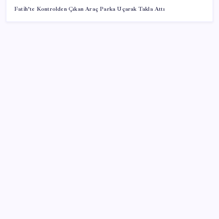
Fatih’te Kontrolden Çıkan Araç Parka Uçarak Takla Attı
SON YAZILAR
Bilecik’teki Sinema Geceleri renkli görüntülerle sona
erdi
Mısırda 5 Milyon Ton Açık Bekleniyor
Menderes Belediye Başkanı İlkay Çiçek CHP’den
istifa etti
Kütahya’da Yangın Hasar Tespiti