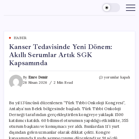
Skip
to
content
HABER
Kanser Tedavisinde Yeni Dönem:
Akıllı Serumlar Artık SGK
Kapsamında
Kanser
By
Emre Demir
yorumlar kapalı
Tedavisinde
26 Nisan 2026
2 Min Read
Yeni
Dönem:
Akıllı
Bu yıl 13’üncüsü düzenlenen “Türk Tıbbi Onkoloji Kongresi”,
Serumlar
Antalya’nın Belek bölgesinde başladı. Türk Tıbbi Onkoloji
Artık
SGK
Derneği tarafından gerçekleştirilen kongreye yaklaşık 1500
Kapsamında
katılımcı katıldı. 60 bilimsel oturumun yapıldığı etkinlikte, 355
için
oturum başkanı ve konuşmacı yer aldı. Bunlardan 11’i yurt
dışından gelen uzmanlar olarak dikkat çekti. Kongre
kapsamında 8 uydu sempozyumu düzenlendi ve 91 sözlü