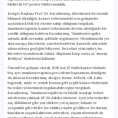
bildiri ile 107 poster bildiri sunuldu.
Kongre Başkanı Prof. Dr. Karadurmuş, düzenlenen bu önemli
bilimsel etkinliğin, kanser tedavisindeki son gelişmeler
açısından kritik bir öneme sahip olduğunu vurguladı.
İmmünoterapinin, kanser tedavisinde devrim niteliğinde bir
yenilik olduğunu belirten Karadurmuş, “İmmünoterapiler,
aslında akıllı serumlar şeklinde uygulanıyor. Vücudumuzda yer
alan savaşçı hücrelerin, yani lenfositlerin, kanserle mücadele
adına uykuya geçtiğini biliyoruz. Bu tedavi yöntemleri, bu
hücreleri uyandırarak onlara ‘düşmana karşı savaş aç’ mesajı
iletiliyor,” ifadelerini kullandı.
Önemli bir gelişme olarak, SGK’nın 25 farklı kanser türünde
beş ayrı immünoterapinin geri ödeme kapsamına alındığını
da aktaran Karadurmuş, akciğer, meme, böbrek, cilt, kalın
bağırsak, mide ve yemek borusu gibi çeşitli kanser türlerinde
bu tedavi yönteminin uygulanabileceğini vurguladı.
Karadurmuş, “İmmünoterapilerin en büyük avantajı, tedavi
sürelerinin yaklaşık 45-50 dakika sürmesi. Ayrıca bu tedaviler
saç dökülmesi gibi yan etkilere yol açmıyor; bulantı ve
yorgunluk gibi etkiler ise oldukça nadir görülüyor. Bu durum,
hastaların yaşam kalitesini artırırken, yaşam süresinde de
uzama sağlıyor,” dedi. Ancak kanserin direnç geliştirmesi