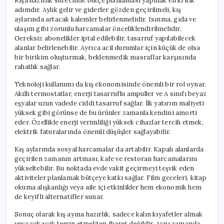
Kışa hazırlık sürecinde bütçe planlaması yapmak en kritik
adımdır. Aylık gelir ve giderler gözden geçirilmeli, kış
aylarında artacak kalemler belirlenmelidir. Isınma, gıda ve
ulaşım gibi zorunlu harcamalar önceliklendirilmelidir.
Gereksiz abonelikler iptal edilebilir, tasarruf yapılabilecek
alanlar belirlenebilir. Ayrıca acil durumlar için küçük de olsa
bir birikim oluşturmak, beklenmedik masraflar karşısında
rahatlık sağlar.
Teknoloji kullanımı da kış ekonomisinde önemli bir rol oynar.
Akıllı termostatlar, enerji tasarruflu ampuller ve A sınıfı beyaz
eşyalar uzun vadede ciddi tasarruf sağlar. İlk yatırım maliyeti
yüksek gibi görünse de bu ürünler zamanla kendini amorti
eder. Özellikle enerji verimliliği yüksek cihazlar tercih etmek,
elektrik faturalarında önemli düşüşler sağlayabilir.
Kış aylarında sosyal harcamalar da artabilir. Kapalı alanlarda
geçirilen zamanın artması, kafe ve restoran harcamalarını
yükseltebilir. Bu noktada evde vakit geçirmeyi teşvik eden
aktiviteler planlamak bütçeye katkı sağlar. Film geceleri, kitap
okuma alışkanlığı veya aile içi etkinlikler hem ekonomik hem
de keyifli alternatifler sunar.
Sonuç olarak kış ayına hazırlık, sadece kalın kıyafetler almak
veya yakacak temin etmekten ibaret değildir. Aynı zamanda