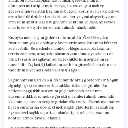
ancak bu noktada planlı davranmak gerekir. İndirim
dönemlerini takip etmek, ihtiyaç listesi oluşturmak ve
gereksiz alışverişten kaçınmak bütçeyi korur. Ayrıca kaliteli ve
uzun ömürlü ürünler tercih etmek, her yıl yeni alışveriş yapma
ihtiyacını azaltır. Kat kat giyinme yöntemi ile daha az sayıda
ama işlevsel kıyafetlerle sıcak kalmak mümkündür.
Kış aylarında ulaşım giderleri de artabilir. Özellikle yakıt
fiyatlarının yüksek olduğu dönemlerde araç kullanımı bütçeyi
zorlayabilir. Bu nedenle mümkün olduğunca toplu taşıma
tercih edilmesi, araç bakımlarının zamanında yapılması ve
yakıt tasarrufu sağlayan sürüş tekniklerinin uygulanması
önemlidir. Kış lastiği kullanımı ise hem güvenlik hem de uzun
vadede maliyet açısından avantaj sağlar.
Sağlık harcamaları da kış döneminde artış gösterebilir. Soğuk
algınlığı, grip ve benzeri hastalıklar daha sık görülür. Bu
nedenle bağışıklık sistemini güçlendirecek beslenme
düzenine dikkat etmek ve gerekli önlemleri almak önemlidir.
Vitamin açısından zengin gıdalar tüketmek, düzenli uyumak ve
hijyen kurallarına dikkat etmek sağlık giderlerini azaltabilir.
Ayrıca özel sağlık sigortası olanlar için poliçe kapsamını
kontrol etmek faydalı olabilir.