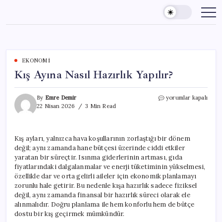
Skip
to
content
EKONOMI
Kış Ayına Nasıl Hazırlık Yapılır?
Kış
By
Emre Demir
yorumlar kapalı
Ayına
22 Nisan 2026
3 Min Read
Nasıl
Hazırlık
Yapılır?
Kış ayları, yalnızca hava koşullarının zorlaştığı bir dönem
için
değil; aynı zamanda hane bütçesi üzerinde ciddi etkiler
yaratan bir süreçtir. Isınma giderlerinin artması, gıda
fiyatlarındaki dalgalanmalar ve enerji tüketiminin yükselmesi,
özellikle dar ve orta gelirli aileler için ekonomik planlamayı
zorunlu hale getirir. Bu nedenle kışa hazırlık sadece fiziksel
değil, aynı zamanda finansal bir hazırlık süreci olarak ele
alınmalıdır. Doğru planlama ile hem konforlu hem de bütçe
dostu bir kış geçirmek mümkündür.