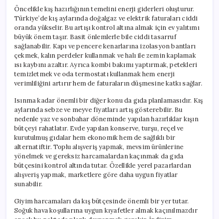
Öncelikle kış hazırlığının temelini enerji giderleri oluşturur.
Türkiye’de kış aylarında doğalgaz ve elektrik faturaları ciddi
oranda yükselir. Bu artışı kontrol altına almak için ev yalıtımı
büyük önem taşır. Basit önlemlerle bile ciddi tasarruf
sağlanabilir. Kapı ve pencere kenarlarına izolasyon bantları
çekmek, kalın perdeler kullanmak ve halı ile zemin kaplamak
ısı kaybını azaltır. Ayrıca kombi bakımı yaptırmak, petekleri
temizletmek ve oda termostatı kullanmak hem enerji
verimliliğini artırır hem de faturaların düşmesine katkı sağlar.
Isınma kadar önemli bir diğer konu da gıda planlamasıdır. Kış
aylarında sebze ve meyve fiyatları artış gösterebilir. Bu
nedenle yaz ve sonbahar döneminde yapılan hazırlıklar kışın
bütçeyi rahatlatır. Evde yapılan konserve, turşu, reçel ve
kurutulmuş gıdalar hem ekonomik hem de sağlıklı bir
alternatiftir. Toplu alışveriş yapmak, mevsim ürünlerine
yönelmek ve gereksiz harcamalardan kaçınmak da gıda
bütçesini kontrol altında tutar. Özellikle yerel pazarlardan
alışveriş yapmak, marketlere göre daha uygun fiyatlar
sunabilir.
Giyim harcamaları da kış bütçesinde önemli bir yer tutar.
Soğuk hava koşullarına uygun kıyafetler almak kaçınılmazdır