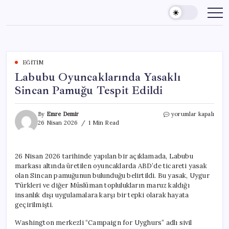
Skip
to
content
EĞITIM
Labubu Oyuncaklarında Yasaklı
Sincan Pamuğu Tespit Edildi
Labubu
By
Emre Demir
yorumlar kapalı
Oyuncaklarında
26 Nisan 2026
1 Min Read
Yasaklı
Sincan
Pamuğu
26 Nisan 2026 tarihinde yapılan bir açıklamada, Labubu
Tespit
markası altında üretilen oyuncaklarda ABD’de ticareti yasak
Edildi
için
olan Sincan pamuğunun bulunduğu belirtildi. Bu yasak, Uygur
Türkleri ve diğer Müslüman toplulukların maruz kaldığı
insanlık dışı uygulamalara karşı bir tepki olarak hayata
geçirilmişti.
Washington merkezli “Campaign for Uyghurs” adlı sivil