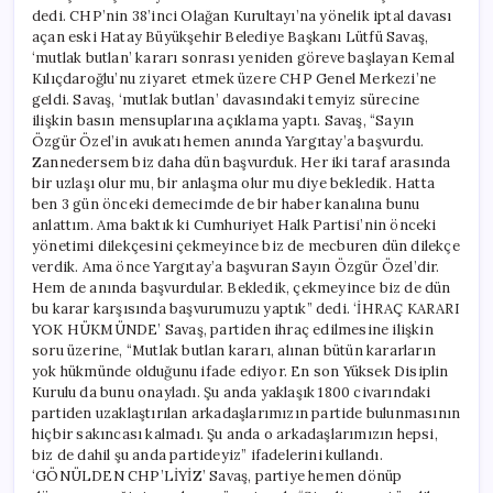
dedi. CHP’nin 38’inci Olağan Kurultayı’na yönelik iptal davası
açan eski Hatay Büyükşehir Belediye Başkanı Lütfü Savaş,
‘mutlak butlan’ kararı sonrası yeniden göreve başlayan Kemal
Kılıçdaroğlu’nu ziyaret etmek üzere CHP Genel Merkezi’ne
geldi. Savaş, ‘mutlak butlan’ davasındaki temyiz sürecine
ilişkin basın mensuplarına açıklama yaptı. Savaş, “Sayın
Özgür Özel’in avukatı hemen anında Yargıtay’a başvurdu.
Zannedersem biz daha dün başvurduk. Her iki taraf arasında
bir uzlaşı olur mu, bir anlaşma olur mu diye bekledik. Hatta
ben 3 gün önceki demecimde de bir haber kanalına bunu
anlattım. Ama baktık ki Cumhuriyet Halk Partisi’nin önceki
yönetimi dilekçesini çekmeyince biz de mecburen dün dilekçe
verdik. Ama önce Yargıtay’a başvuran Sayın Özgür Özel’dir.
Hem de anında başvurdular. Bekledik, çekmeyince biz de dün
bu karar karşısında başvurumuzu yaptık” dedi. ‘İHRAÇ KARARI
YOK HÜKMÜNDE’ Savaş, partiden ihraç edilmesine ilişkin
soru üzerine, “Mutlak butlan kararı, alınan bütün kararların
yok hükmünde olduğunu ifade ediyor. En son Yüksek Disiplin
Kurulu da bunu onayladı. Şu anda yaklaşık 1800 civarındaki
partiden uzaklaştırılan arkadaşlarımızın partide bulunmasının
hiçbir sakıncası kalmadı. Şu anda o arkadaşlarımızın hepsi,
biz de dahil şu anda partideyiz” ifadelerini kullandı.
‘GÖNÜLDEN CHP’LİYİZ’ Savaş, partiye hemen dönüp