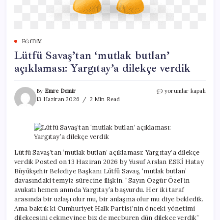
EĞITIM
Lütfü Savaş’tan ‘mutlak butlan’
açıklaması: Yargıtay’a dilekçe verdik
Lütfü
By
Emre Demir
yorumlar kapalı
Savaş’tan
13 Haziran 2026
2 Min Read
‘mutlak
butlan’
açıklaması:
Yargıtay’a
dilekçe
verdik
Lütfü Savaş’tan ‘mutlak butlan’ açıklaması: Yargıtay’a dilekçe
için
verdik Posted on 13 Haziran 2026 by Yusuf Arslan ESKİ Hatay
Büyükşehir Belediye Başkanı Lütfü Savaş, ‘mutlak butlan’
davasındaki temyiz sürecine ilişkin, “Sayın Özgür Özel’in
avukatı hemen anında Yargıtay’a başvurdu. Her iki taraf
arasında bir uzlaşı olur mu, bir anlaşma olur mu diye bekledik.
Ama baktık ki Cumhuriyet Halk Partisi’nin önceki yönetimi
dilekçesini çekmeyince biz de mecburen dün dilekçe verdik”