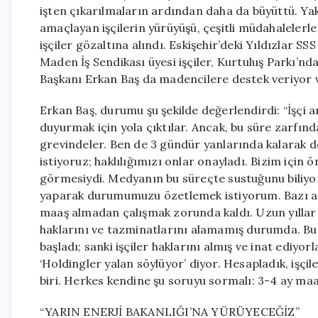
işten çıkarılmaların ardından daha da büyüttü. Yak
amaçlayan işçilerin yürüyüşü, çeşitli müdahalelerle
işçiler gözaltına alındı. Eskişehir’deki Yıldızlar S
Maden İş Sendikası üyesi işçiler, Kurtuluş Parkı’nd
Başkanı Erkan Baş da madencilere destek veriyor ve
Erkan Baş, durumu şu şekilde değerlendirdi: “İşçi 
duyurmak için yola çıktılar. Ancak, bu süre zarfınd
grevindeler. Ben de 3 gündür yanlarında kalarak 
istiyoruz; haklılığımızı onlar onayladı. Bizim içi
görmesiydi. Medyanın bu süreçte sustuğunu biliyo
yaparak durumumuzu özetlemek istiyorum. Bazı arka
maaş almadan çalışmak zorunda kaldı. Uzun yıllar 
haklarını ve tazminatlarını alamamış durumda. B
başladı; sanki işçiler haklarını almış ve inat ediyorl
‘Holdingler yalan söylüyor’ diyor. Hesapladık, işçil
biri. Herkes kendine şu soruyu sormalı: 3-4 ay maa
“YARIN ENERJİ BAKANLIĞI’NA YÜRÜYECEĞİZ”