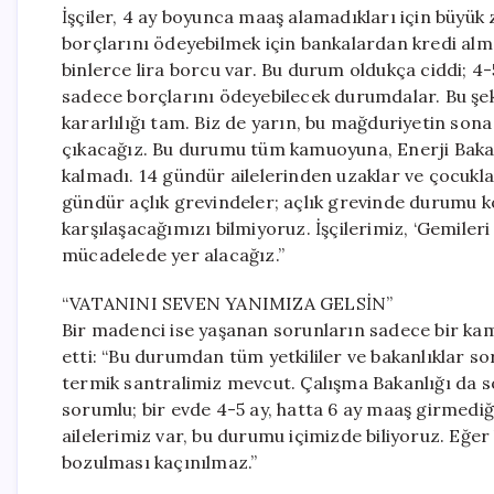
İşçiler, 4 ay boyunca maaş alamadıkları için büyük zo
borçlarını ödeyebilmek için bankalardan kredi alm
binlerce lira borcu var. Bu durum oldukça ciddi; 4-
sadece borçlarını ödeyebilecek durumdalar. Bu şeki
kararlılığı tam. Biz de yarın, bu mağduriyetin sona
çıkacağız. Bu durumu tüm kamuoyuna, Enerji Bakanlı
kalmadı. 14 gündür ailelerinden uzaklar ve çocukların
gündür açlık grevindeler; açlık grevinde durumu kö
karşılaşacağımızı bilmiyoruz. İşçilerimiz, ‘Gemileri
mücadelede yer alacağız.”
“VATANINI SEVEN YANIMIZA GELSİN”
Bir madenci ise yaşanan sorunların sadece bir kam
etti: “Bu durumdan tüm yetkililer ve bakanlıklar so
termik santralimiz mevcut. Çalışma Bakanlığı da s
sorumlu; bir evde 4-5 ay, hatta 6 ay maaş girmedi
ailelerimiz var, bu durumu içimizde biliyoruz. Eğe
bozulması kaçınılmaz.”