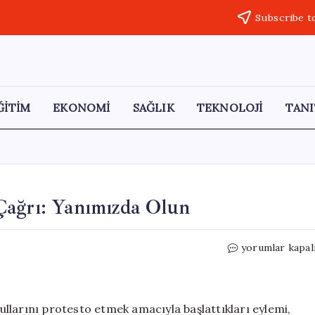
Subscribe t
ĞİTİM
EKONOMİ
SAĞLIK
TEKNOLOJİ
TANI
Çağrı: Yanımızda Olun
Madencilerden
yorumlar kapal
Vatanseverlere
Çağrı:
Yanımızda
Olun
llarını protesto etmek amacıyla başlattıkları eylemi,