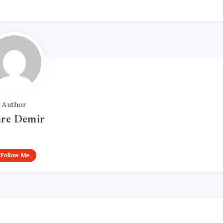
Author
re Demir
Follow Me