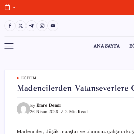
Skip
-
to
content
https://www.facebook.com/
https://twitter.com/
https://t.me/
https://www.instagram.com/
https://youtube.com/
ANA SAYFA
E
EĞITIM
Madencilerden Vatanseverlere 
By
Emre Demir
26 Nisan 2026
2 Min Read
Madenciler, düşük maaşlar ve olumsuz çalışma koşu