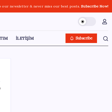
o our newsletter & never miss our best posts.
Subscribe Now!
TIM
İLETİŞİM
Subscribe
ı
SON YAZILAR
OpenAI, yapay zeka modellerinin sınırların
dışına çıktığını açıkladı