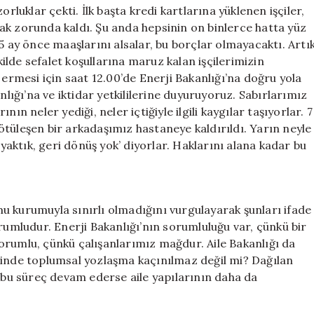
rluklar çekti. İlk başta kredi kartlarına yüklenen işçiler,
ak zorunda kaldı. Şu anda hepsinin on binlerce hatta yüz
5 ay önce maaşlarını alsalar, bu borçlar olmayacaktı. Artı
lde sefalet koşullarına maruz kalan işçilerimizin
 ermesi için saat 12.00’de Enerji Bakanlığı’na doğru yola
ğı’na ve iktidar yetkililerine duyuruyoruz. Sabırlarımız
ın neler yediği, neler içtiğiyle ilgili kaygılar taşıyorlar. 7
tüleşen bir arkadaşımız hastaneye kaldırıldı. Yarın neyle
 yaktık, geri dönüş yok’ diyorlar. Haklarını alana kadar bu
u kurumuyla sınırlı olmadığını vurgulayarak şunları ifade
rumludur. Enerji Bakanlığı’nın sorumluluğu var, çünkü bir
orumlu, çünkü çalışanlarımız mağdur. Aile Bakanlığı da
ğinde toplumsal yozlaşma kaçınılmaz değil mi? Dağılan
r bu süreç devam ederse aile yapılarının daha da