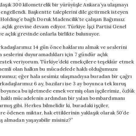
için
laşık 300 kilometrelik bir yürüyüşle Ankara’ya ulaşmayı
 engellendi. Başkentte taleplerini dile getirmek isteyen
SS Holding’e bağlı Doruk Madencilik’te çalışan Bağımsız
a açlık grevine devam ediyor. Türkiye İşçi Partisi Genel
 açlık grevinde onlarla birlikte bulunuyor.
arkadaşlarımız 14 gün önce haklarını almak ve seslerini
a seslerini duyuramadıkları için 7 gündür açlık
destek veriyorum. Türkiye’deki emekçilere teşekkür etmek
n önemli olan halkın bu mücadelede haklı olduğumuzu
rsunuz; eğer hala sesimiz ulaşmadıysa buradan bir çağrı
daşlarımız 6 ay, bazıları ise 3 ay boyunca tek kuruş
boyunca bu işletmede emek vermiş olan işçilerimiz, özlük
u haklı mücadelenin ardından bir yalan bombardımanı
armış gibi. Herkes bilmelidir ki, buradaki işçiler,
ere ödenen miktar, hak ettiklerinin yaklaşık olarak 50’de
ş almadan yaşayabilir misiniz?”