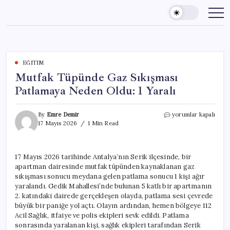
Skip
to
content
EĞITIM
Mutfak Tüpünde Gaz Sıkışması
Patlamaya Neden Oldu: 1 Yaralı
Mutfak
By
Emre Demir
yorumlar kapalı
Tüpünde
17 Mayıs 2026
1 Min Read
Gaz
Sıkışması
Patlamaya
17 Mayıs 2026 tarihinde Antalya’nın Serik ilçesinde, bir
Neden
apartman dairesinde mutfak tüpünden kaynaklanan gaz
Oldu:
1
sıkışması sonucu meydana gelen patlama sonucu 1 kişi ağır
Yaralı
yaralandı. Gedik Mahallesi’nde bulunan 5 katlı bir apartmanın
için
2. katındaki dairede gerçekleşen olayda, patlama sesi çevrede
büyük bir paniğe yol açtı. Olayın ardından, hemen bölgeye 112
Acil Sağlık, itfaiye ve polis ekipleri sevk edildi. Patlama
sonrasında yaralanan kişi, sağlık ekipleri tarafından Serik