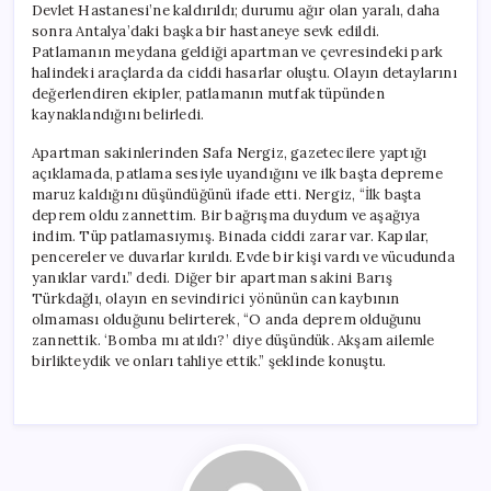
Devlet Hastanesi’ne kaldırıldı; durumu ağır olan yaralı, daha
sonra Antalya’daki başka bir hastaneye sevk edildi.
Patlamanın meydana geldiği apartman ve çevresindeki park
halindeki araçlarda da ciddi hasarlar oluştu. Olayın detaylarını
değerlendiren ekipler, patlamanın mutfak tüpünden
kaynaklandığını belirledi.
Apartman sakinlerinden Safa Nergiz, gazetecilere yaptığı
açıklamada, patlama sesiyle uyandığını ve ilk başta depreme
maruz kaldığını düşündüğünü ifade etti. Nergiz, “İlk başta
deprem oldu zannettim. Bir bağrışma duydum ve aşağıya
indim. Tüp patlamasıymış. Binada ciddi zarar var. Kapılar,
pencereler ve duvarlar kırıldı. Evde bir kişi vardı ve vücudunda
yanıklar vardı.” dedi. Diğer bir apartman sakini Barış
Türkdağlı, olayın en sevindirici yönünün can kaybının
olmaması olduğunu belirterek, “O anda deprem olduğunu
zannettik. ‘Bomba mı atıldı?’ diye düşündük. Akşam ailemle
birlikteydik ve onları tahliye ettik.” şeklinde konuştu.