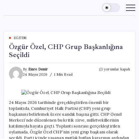
Skip
to
content
EĞITIM
Özgür Özel, CHP Grup Başkanlığına
Seçildi
Özgür
By
Emre Demir
yorumlar kapalı
Özel,
24 Mayıs 2026
1 Min Read
CHP
Grup
Başkanlığına
Seçildi
için
24 Mayıs 2026 tarihinde gerçekleştirilen önemli bir
toplantıda, Cumhuriyet Halk Partisi (CHP) yeni grup
başkanını belirlemek üzere sandık başına gitti. CHP Genel
Merkezi’nde düzenlenen bu kritik zirve, milletvekillerinin
katılımıyla hayata geçti. Toplantı sonrası gerçekleştirilen
oylamada, Özgür Özel CHP’nin yeni grup başkanı olarak
seçildi. Parti içinde yaşanan mutlak butlan kararının ardından