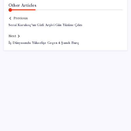
Other Articles
Previous
Sezai Karakoç’un Gizli Arşivi Gün Yüzüne Çıktı
Next
İş Dünyasında Yükselişe Geçen 4 Şanslı Burç
SON YAZILAR
Küresel gıda fiyatlarında alarm: 3,5 yılın zirvesi
görüldü