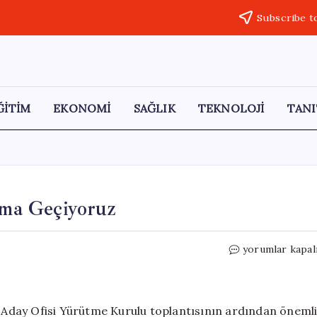
Subscribe t
ĞİTİM
EKONOMİ
SAĞLIK
TEKNOLOJİ
TANI
ma Geçiyoruz
Özgür
yorumlar kapal
Özel:
Savunmadan
Hücuma
Geçiyoruz
Aday Ofisi Yürütme Kurulu toplantısının ardından öneml