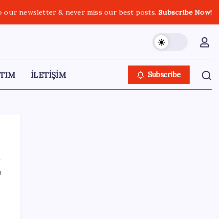
o our newsletter & never miss our best posts.
Subscribe Now!
TIM
İLETİŞİM
Subscribe
ı
SON YAZILAR
OpenAI, yapay zeka modellerinin sınırların
i
dışına çıktığını açıkladı