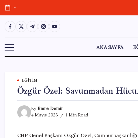
Skip
-
to
content
https://www.facebook.com/
https://twitter.com/
https://t.me/
https://www.instagram.com/
https://youtube.com/
ANA SAYFA
E
EĞITIM
Özgür Özel: Savunmadan Hücu
By
Emre Demir
4 Mayıs 2026
1 Min Read
CHP Genel Başkanı Özgür Özel, Cumhurbaşkanlığı 