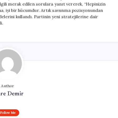
için
lgili merak edilen sorulara yanıt vererek, “Hepinizin
ma, iyi bir hücumdur. Artık savunma pozisyonundan
lerini kullandı. Partinin yeni stratejilerine dair
i.
Author
re Demir
Follow Me