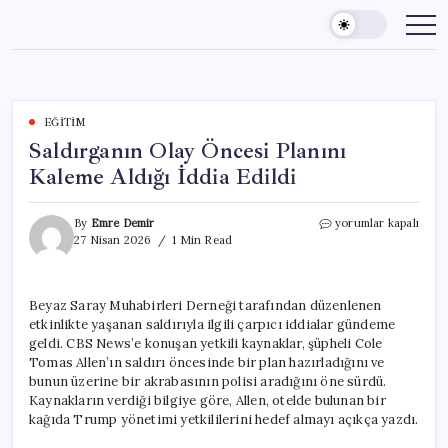
Skip
to
content
EĞITIM
Saldırganın Olay Öncesi Planını
Kaleme Aldığı İddia Edildi
Saldırganın
By
Emre Demir
yorumlar kapalı
Olay
27 Nisan 2026
1 Min Read
Öncesi
Planını
Kaleme
Beyaz Saray Muhabirleri Derneği tarafından düzenlenen
Aldığı
etkinlikte yaşanan saldırıyla ilgili çarpıcı iddialar gündeme
İddia
Edildi
geldi. CBS News’e konuşan yetkili kaynaklar, şüpheli Cole
için
Tomas Allen’ın saldırı öncesinde bir plan hazırladığını ve
bunun üzerine bir akrabasının polisi aradığını öne sürdü.
Kaynakların verdiği bilgiye göre, Allen, otelde bulunan bir
kağıda Trump yönetimi yetkililerini hedef almayı açıkça yazdı.