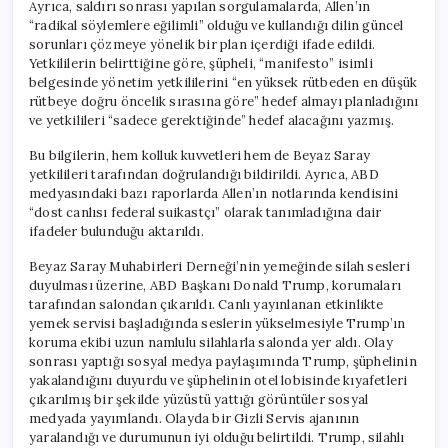
Ayrıca, saldırı sonrası yapılan sorgulamalarda, Allen’ın
“radikal söylemlere eğilimli” olduğu ve kullandığı dilin güncel
sorunları çözmeye yönelik bir plan içerdiği ifade edildi.
Yetkililerin belirttiğine göre, şüpheli, “manifesto” isimli
belgesinde yönetim yetkililerini “en yüksek rütbeden en düşük
rütbeye doğru öncelik sırasına göre” hedef almayı planladığını
ve yetkilileri “sadece gerektiğinde” hedef alacağını yazmış.
Bu bilgilerin, hem kolluk kuvvetleri hem de Beyaz Saray
yetkilileri tarafından doğrulandığı bildirildi. Ayrıca, ABD
medyasındaki bazı raporlarda Allen’ın notlarında kendisini
“dost canlısı federal suikastçı” olarak tanımladığına dair
ifadeler bulunduğu aktarıldı.
Beyaz Saray Muhabirleri Derneği’nin yemeğinde silah sesleri
duyulması üzerine, ABD Başkanı Donald Trump, korumaları
tarafından salondan çıkarıldı. Canlı yayınlanan etkinlikte
yemek servisi başladığında seslerin yükselmesiyle Trump’ın
koruma ekibi uzun namlulu silahlarla salonda yer aldı. Olay
sonrası yaptığı sosyal medya paylaşımında Trump, şüphelinin
yakalandığını duyurdu ve şüphelinin otel lobisinde kıyafetleri
çıkarılmış bir şekilde yüzüstü yattığı görüntüler sosyal
medyada yayımlandı. Olayda bir Gizli Servis ajanının
yaralandığı ve durumunun iyi olduğu belirtildi. Trump, silahlı