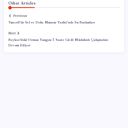
Other Articles
Previous
Tunceli’de Sel ve Dolu: Munzur Vadisi’nde Su Baskınları
Next
Beykoz’daki Orman Yangını 7. Saate Girdi: Müdahale Çalışmaları
Devam Ediyor
SON YAZILAR
30 il için düğmeye basıldı. Gök gürültülü sağanak,
aşırı sıcak ve nem bunaltacak (Bu hafta hava nasıl