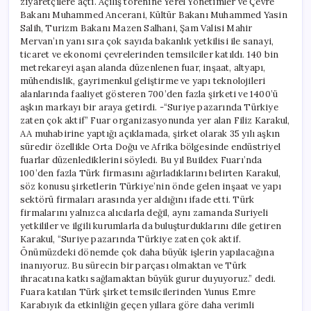
ziyaretçilere açtı. Açılış törenine Yerel Yönetimler ve Çevre
Bakanı Muhammed Ancerani, Kültür Bakanı Muhammed Yasin
Salih, Turizm Bakanı Mazen Salhani, Şam Valisi Mahir
Mervan’ın yanı sıra çok sayıda bakanlık yetkilisi ile sanayi,
ticaret ve ekonomi çevrelerinden temsilciler katıldı. 140 bin
metrekareyi aşan alanda düzenlenen fuar, inşaat, altyapı,
mühendislik, gayrimenkul geliştirme ve yapı teknolojileri
alanlarında faaliyet gösteren 700’den fazla şirketi ve 1400’ü
aşkın markayı bir araya getirdi. -“Suriye pazarında Türkiye
zaten çok aktif” Fuar organizasyonunda yer alan Filiz Karakul,
AA muhabirine yaptığı açıklamada, şirket olarak 35 yılı aşkın
süredir özellikle Orta Doğu ve Afrika bölgesinde endüstriyel
fuarlar düzenlediklerini söyledi. Bu yıl Buildex Fuarı’nda
100’den fazla Türk firmasını ağırladıklarını belirten Karakul,
söz konusu şirketlerin Türkiye’nin önde gelen inşaat ve yapı
sektörü firmaları arasında yer aldığını ifade etti. Türk
firmalarını yalnızca alıcılarla değil, aynı zamanda Suriyeli
yetkililer ve ilgili kurumlarla da buluşturduklarını dile getiren
Karakul, “Suriye pazarında Türkiye zaten çok aktif.
Önümüzdeki dönemde çok daha büyük işlerin yapılacağına
inanıyoruz. Bu sürecin bir parçası olmaktan ve Türk
ihracatına katkı sağlamaktan büyük gurur duyuyoruz.” dedi.
Fuara katılan Türk şirket temsilcilerinden Yunus Emre
Karabıyık da etkinliğin geçen yıllara göre daha verimli