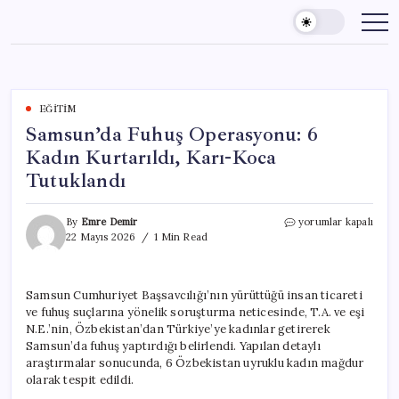
Skip
to
content
EĞITIM
Samsun’da Fuhuş Operasyonu: 6
Kadın Kurtarıldı, Karı-Koca
Tutuklandı
Samsun’da
By
Emre Demir
yorumlar kapalı
Fuhuş
22 Mayıs 2026
1 Min Read
Operasyonu:
6
Kadın
Samsun Cumhuriyet Başsavcılığı’nın yürüttüğü insan ticareti
Kurtarıldı,
ve fuhuş suçlarına yönelik soruşturma neticesinde, T.A. ve eşi
Karı-
Koca
N.E.’nin, Özbekistan’dan Türkiye’ye kadınlar getirerek
Tutuklandı
Samsun’da fuhuş yaptırdığı belirlendi. Yapılan detaylı
için
araştırmalar sonucunda, 6 Özbekistan uyruklu kadın mağdur
olarak tespit edildi.