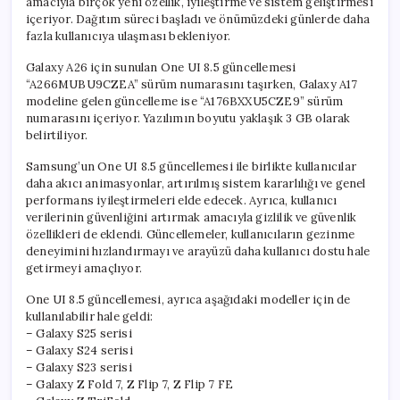
amacıyla birçok yeni özellik, iyileştirme ve sistem geliştirmesi
için
içeriyor. Dağıtım süreci başladı ve önümüzdeki günlerde daha
fazla kullanıcıya ulaşması bekleniyor.
Galaxy A26 için sunulan One UI 8.5 güncellemesi
“A266MUBU9CZEA” sürüm numarasını taşırken, Galaxy A17
modeline gelen güncelleme ise “A176BXXU5CZE9” sürüm
numarasını içeriyor. Yazılımın boyutu yaklaşık 3 GB olarak
belirtiliyor.
Samsung’un One UI 8.5 güncellemesi ile birlikte kullanıcılar
daha akıcı animasyonlar, artırılmış sistem kararlılığı ve genel
performans iyileştirmeleri elde edecek. Ayrıca, kullanıcı
verilerinin güvenliğini artırmak amacıyla gizlilik ve güvenlik
özellikleri de eklendi. Güncellemeler, kullanıcıların gezinme
deneyimini hızlandırmayı ve arayüzü daha kullanıcı dostu hale
getirmeyi amaçlıyor.
One UI 8.5 güncellemesi, ayrıca aşağıdaki modeller için de
kullanılabilir hale geldi:
– Galaxy S25 serisi
– Galaxy S24 serisi
– Galaxy S23 serisi
– Galaxy Z Fold 7, Z Flip 7, Z Flip 7 FE