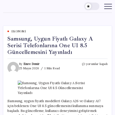
Skip
to
content
EKONOMI
Samsung, Uygun Fiyatlı Galaxy A
Serisi Telefonlarına One UI 8.5
Güncellemesini Yayınladı
Samsung,
By
Emre Demir
yorumlar kapalı
Uygun
25 Mayıs 2026
1 Min Read
Fiyatlı
Galaxy
A
Serisi
Telefonlarına
One
UI
Samsung, uygun fiyatlı modelleri Galaxy A26 ve Galaxy A17
8.5
için beklenen One UI 8.5 güncellemesini kullanıma sunmaya
Güncellemesini
başladı. Bu güncelleme, kullanıcı deneyimini geliştirmek
Yayınladı