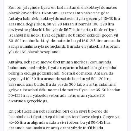
Son bir yıl içinde fiyatı en fazla artan ürün kokteyl domates
olarak kaydedildi. Ekonomi Gazetesi’nin haberine göre,
Antalya halindeki kokteyl domatesin fiyatı geçen yıl 15-38 lira
arasında değişirken, bu yıl 20 Nisan itibarıyla 100-220 lira
seviyesine yükseldi. Bu, yüzde 567’lik bir artışı ifade ediyor.
İstanbul halindeki fiyat değişimi de benzer şekilde, geçen yıl
60-80 lira olan kokteyl domatesin bu yıl 160-215 lira arasında
satışa sunulmasıyla sonuçlandı. Burada en yüksek artış oranı
yüzde 169 olarak hesaplandı.
Antalya, sebze ve meyve üretiminin merkezi konumunda
bulunması nedeniyle, fiyat artışlarının İstanbul’a göre daha
belirgin olduğu gözlemlendi. Normal domates, Antalya’da
geçen yıl 10-30 lira arasında satılırken, bu yıl 50-120 lira
arasında alıcı buldu. Bu da yüzde 300’lük bir artış anlamına
geliyor. İstanbul’daki normal domates fiyatı ise 35-50 liradan
50-155 liraya yükseldi ve burada artış oranı yüzde 210
civarında gerçekleşti.
En çok tüketilen sebzelerden biri olan sivri biberde de
İstanbul’daki fiyat artışı dikkat çekici düzeye ulaştı. Geçen yıl
45-55 lira aralığında satılan sivri biber, bu yıl 80-145 lira
arasında satılmakta ve artış oranı yüzde 164’ü buldu.