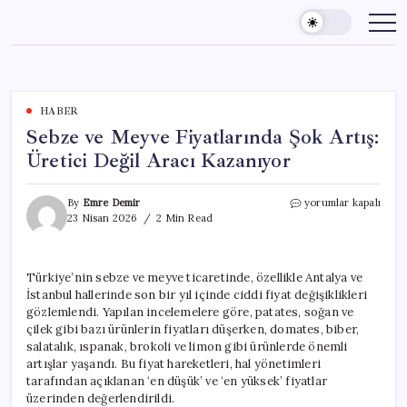
Skip
to
content
HABER
Sebze ve Meyve Fiyatlarında Şok Artış:
Üretici Değil Aracı Kazanıyor
Sebze
By
Emre Demir
yorumlar kapalı
ve
23 Nisan 2026
2 Min Read
Meyve
Fiyatlarında
Şok
Türkiye’nin sebze ve meyve ticaretinde, özellikle Antalya ve
Artış:
İstanbul hallerinde son bir yıl içinde ciddi fiyat değişiklikleri
Üretici
Değil
gözlemlendi. Yapılan incelemelere göre, patates, soğan ve
Aracı
çilek gibi bazı ürünlerin fiyatları düşerken, domates, biber,
Kazanıyor
salatalık, ıspanak, brokoli ve limon gibi ürünlerde önemli
için
artışlar yaşandı. Bu fiyat hareketleri, hal yönetimleri
tarafından açıklanan ‘en düşük’ ve ‘en yüksek’ fiyatlar
üzerinden değerlendirildi.