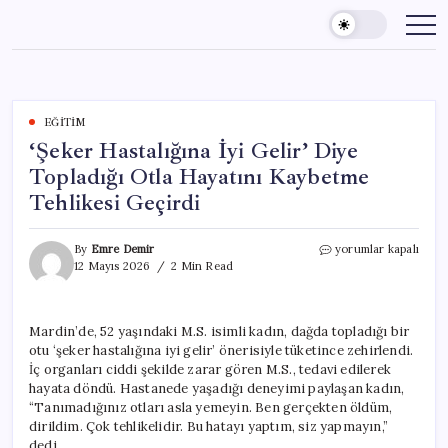
Skip
to
content
EĞITIM
‘Şeker Hastalığına İyi Gelir’ Diye
Topladığı Otla Hayatını Kaybetme
Tehlikesi Geçirdi
‘Şeker
By
Emre Demir
yorumlar kapalı
Hastalığına
12 Mayıs 2026
2 Min Read
İyi
Gelir’
Diye
Mardin’de, 52 yaşındaki M.S. isimli kadın, dağda topladığı bir
Topladığı
otu ‘şeker hastalığına iyi gelir’ önerisiyle tüketince zehirlendi.
Otla
Hayatını
İç organları ciddi şekilde zarar gören M.S., tedavi edilerek
Kaybetme
hayata döndü. Hastanede yaşadığı deneyimi paylaşan kadın,
Tehlikesi
“Tanımadığınız otları asla yemeyin. Ben gerçekten öldüm,
Geçirdi
dirildim. Çok tehlikelidir. Bu hatayı yaptım, siz yapmayın,”
için
dedi.