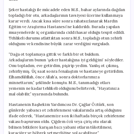
Şeker hastalığı ile mücadele eden M.S., bahar aylarında dağdan
topladığı bir otu, arkadaşlarının tavsiyesi üzerine kullanmaya
karar verdi. Ancak kısa süre sonra rahatsızlanarak Mardin
Eğitim ve Araştırma Hastanesi’ne kaldırıldı. Burada yapılan
muayenelerde iç organlarında ciddi hasar olduğu tespit edildi.
Tehlikeli durumu atlattıktan sonra M.S., topladığı otun zehirli
olduğunu ve kendisine büyük zarar verdiğini vurguladı.
“Dağa ot toplamaya gittik ve farklı bir ot buldum.
Arkadaşlarım bunun ‘şeker hastalığına iyi geldiğini’ söylediler.
Onu topladım, eve getirdim, pişirip yedim. Yanlış ot çıkmış,
zehirliymiş. Üç saat sonra fenalaştım ve hastaneye getirildim.
Elhamdülillah, önce Allah’a, sonra doktorlarımıza
minnettarım,” şeklinde konuştu. M.S., tanımadığı otları
yemenin ne kadar tehlikeli olduğunu belirterek, “Hayatınıza
mal olabilir,” uyarısında bulundu.
Hastanenin Başhekim Yardımcısı Dr. Çağlar Öztürk, son
günlerde yabancı ot zehirlenmesi vakalarında artış olduğunu
ifade ederek, “Hastanemize son iki haftada birçok zehirlenme
vakası başvurusu oldu. Çiğdem özü veya çiriş otu olarak
bilinen bitkilere karışan bazı yabani otların tüketilmesi,
karaciğer ve böbrek yetmezliğine yol açabiliyor,”