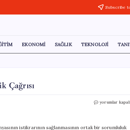
Subscribe t
ĞİTİM
EKONOMİ
SAĞLIK
TEKNOLOJİ
TANI
ik Çağrısı
Sisi’den
yorumlar kapal
Arap
Dünyası
İçin
Birlik
yasının istikrarının sağlanmasının ortak bir sorumluluk