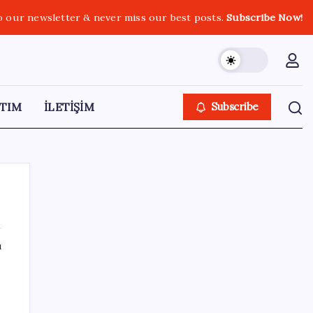
o our newsletter & never miss our best posts.
Subscribe Now!
TIM
İLETİŞİM
Subscribe
ı
SON YAZILAR
OpenAI, yapay zeka modellerinin sınırların
dışına çıktığını açıkladı