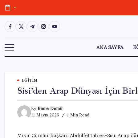
Skip
-
to
content
https://www.facebook.com/
https://twitter.com/
https://t.me/
https://www.instagram.com/
https://youtube.com/
ANA SAYFA
E
EĞITIM
Sisi’den Arap Dünyası İçin Birl
By
Emre Demir
11 Mayıs 2026
1 Min Read
Mısır Cumhurbaşkanı Abdulfettah es-Sisi, Arap dün