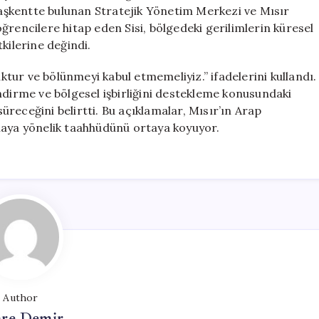
Çağrısı
 başkentte bulunan Stratejik Yönetim Merkezi ve Mısır
için
ğrencilere hitap eden Sisi, bölgedeki gerilimlerin küresel
kilerine değindi.
uktur ve bölünmeyi kabul etmemeliyiz.” ifadelerini kullandı.
çlendirme ve bölgesel işbirliğini destekleme konusundaki
süreceğini belirtti. Bu açıklamalar, Mısır’ın Arap
maya yönelik taahhüdünü ortaya koyuyor.
Author
re Demir