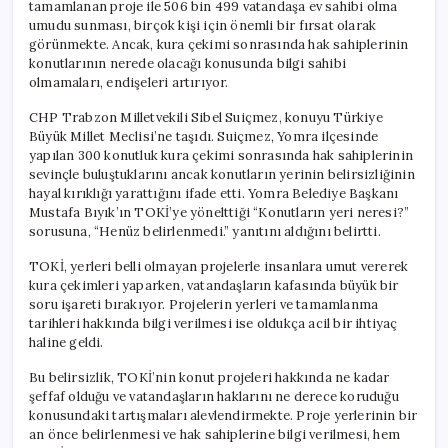
tamamlanan proje ile 506 bin 499 vatandaşa ev sahibi olma
umudu sunması, birçok kişi için önemli bir fırsat olarak
görünmekte. Ancak, kura çekimi sonrasında hak sahiplerinin
konutlarının nerede olacağı konusunda bilgi sahibi
olmamaları, endişeleri artırıyor.
CHP Trabzon Milletvekili Sibel Suiçmez, konuyu Türkiye
Büyük Millet Meclisi’ne taşıdı. Suiçmez, Yomra ilçesinde
yapılan 300 konutluk kura çekimi sonrasında hak sahiplerinin
sevinçle buluştuklarını ancak konutların yerinin belirsizliğinin
hayal kırıklığı yarattığını ifade etti. Yomra Belediye Başkanı
Mustafa Bıyık’ın TOKİ’ye yönelttiği “Konutların yeri neresi?”
sorusuna, “Henüz belirlenmedi.” yanıtını aldığını belirtti.
TOKİ, yerleri belli olmayan projelerle insanlara umut vererek
kura çekimleri yaparken, vatandaşların kafasında büyük bir
soru işareti bırakıyor. Projelerin yerleri ve tamamlanma
tarihleri hakkında bilgi verilmesi ise oldukça acil bir ihtiyaç
haline geldi.
Bu belirsizlik, TOKİ’nin konut projeleri hakkında ne kadar
şeffaf olduğu ve vatandaşların haklarını ne derece koruduğu
konusundaki tartışmaları alevlendirmekte. Proje yerlerinin bir
an önce belirlenmesi ve hak sahiplerine bilgi verilmesi, hem