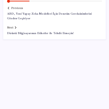
Previous
ABD, Yeni Yapay Zeka Modelleri İçin Denetim Gereksinimlerini
Gözden Geçiriyor
Next
Dizüstü Bilgisayarınızı Etiketler ile Tehdit Etmeyin!
SON YAZILAR
OpenAI, yapay zeka modellerinin sınırların dışına
çıktığını açıkladı