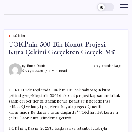
Skip
to
content
EĞITIM
TOKİ’nin 500 Bin Konut Projesi:
Kura Çekimi Gerçekten Gerçek Mi?
TOKİ’nin
By
Emre Demir
yorumlar kapalı
500
5 Mayıs 2026
1 Min Read
Bin
Konut
Projesi:
TOKİ, 81 ilde toplamda 506 bin 499 hak sahibi için kura
Kura
çekimi gerçekleştirdi. 500 bin konut projesi kapsamında hak
Çekimi
Gerçekten
sahipleri belirlendi, ancak henüz konutların nerede inşa
Gerçek
edileceği ve hangi projelerin hayata geçeceği netlik
Mi?
kazanmadı. Bu durum, vatandaşlarda “TOKİ hayalet kura mı
için
çekti?” sorusunu gündeme getirdi.
TOKİ’nin, Kasım 2025’te başlayan ve İstanbul etabıyla