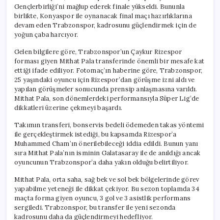
Gençlerbirliği’ni mağlup ederek finale yükseldi. Bununla
birlikte, Konyaspor ile oynanacak final maçı hazırlıklarına
devam eden Trabzonspor, kadrosunu güçlendirmek için de
yoğun çaba harcıyor.
Gelen bilgilere göre, Trabzonspor’un Çaykur Rizespor
forması giyen Mithat Pala transferinde önemli bir mesafe kat
ettiği ifade ediliyor. Fotomaç’ın haberine göre, Trabzonspor,
25 yaşındaki oyuncu için Rizespor’dan görüşme izni aldı ve
yapılan görüşmeler sonucunda prensip anlaşmasına varıldı.
Mithat Pala, son dönemlerdeki performansıyla Süper Lig’de
dikkatleri üzerine çekmeyi başardı.
Takımın transferi, bonservis bedeli ödemeden takas yöntemi
ile gerçekleştirmek istediği, bu kapsamda Rizespor’a
Muhammed Cham’ın önerilebileceği iddia edildi. Bunun yanı
sıra Mithat Pala’nın isminin Galatasaray ile de anıldığı ancak
oyuncunun Trabzonspor’a daha yakın olduğu belirtiliyor.
Mithat Pala, orta saha, sağ bek ve sol bek bölgelerinde görev
yapabilme yeteneği ile dikkat çekiyor. Bu sezon toplamda 34
maçta forma giyen oyuncu, 3 gol ve 3 asistlik performans
sergiledi. Trabzonspor, bu transfer ile yeni sezonda
kadrosunu daha da güçlendirmeyi hedefliyor.