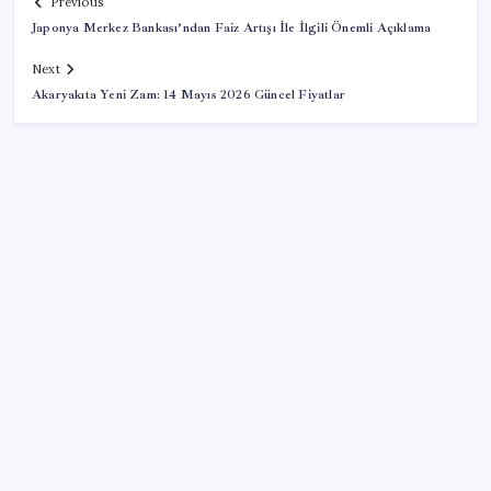
Previous
Japonya Merkez Bankası’ndan Faiz Artışı İle İlgili Önemli Açıklama
Next
Akaryakıta Yeni Zam: 14 Mayıs 2026 Güncel Fiyatlar
SON YAZILAR
OpenAI, yapay zeka modellerinin sınırların dışına
çıktığını açıkladı
Tutuklanan Erdal Beşikçioğlu açığa almıştı: ‘Etkin
pişmanlık’ ifadesi verip şikayetçi olduğu ortaya çıktı!