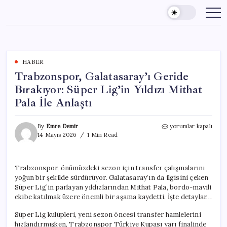
Skip
to
content
HABER
Trabzonspor, Galatasaray’ı Geride
Bırakıyor: Süper Lig’in Yıldızı Mithat
Pala İle Anlaştı
Trabzonspor,
By
Emre Demir
yorumlar kapalı
Galatasaray’ı
14 Mayıs 2026
1 Min Read
Geride
Bırakıyor:
Süper
Trabzonspor, önümüzdeki sezon için transfer çalışmalarını
Lig’in
yoğun bir şekilde sürdürüyor. Galatasaray’ın da ilgisini çeken
Yıldızı
Mithat
Süper Lig’in parlayan yıldızlarından Mithat Pala, bordo-mavili
Pala
ekibe katılmak üzere önemli bir aşama kaydetti. İşte detaylar…
İle
Anlaştı
Süper Lig kulüpleri, yeni sezon öncesi transfer hamlelerini
için
hızlandırmışken, Trabzonspor Türkiye Kupası yarı finalinde