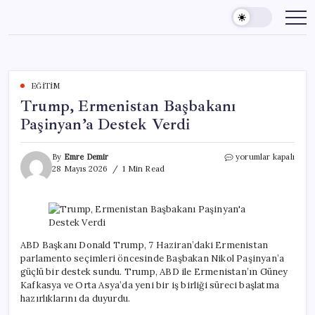
Skip
to
content
EĞITIM
Trump, Ermenistan Başbakanı
Paşinyan’a Destek Verdi
Trump,
By
Emre Demir
yorumlar kapalı
Ermenistan
28 Mayıs 2026
1 Min Read
Başbakanı
Paşinyan’a
Destek
Verdi
için
ABD Başkanı Donald Trump, 7 Haziran’daki Ermenistan
parlamento seçimleri öncesinde Başbakan Nikol Paşinyan’a
güçlü bir destek sundu. Trump, ABD ile Ermenistan’ın Güney
Kafkasya ve Orta Asya’da yeni bir iş birliği süreci başlatma
hazırlıklarını da duyurdu.