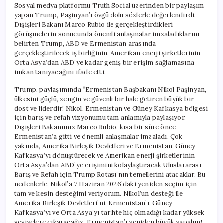
Sosyal medya platformu Truth Social üzerinden bir paylaşım
yapan Trump, Paşinyan’ı övgü dolu sözlerle değerlendirdi.
Dışişleri Bakanı Marco Rubio ile gerçekleştirdikleri
görüşmelerin sonucunda önemli anlaşmalar imzaladıklarını
belirten Trump, ABD ve Ermenistan arasında
gerçekleştirilecek iş birliğinin, Amerikan enerji şirketlerinin
Orta Asya’dan ABD’ye kadar geniş bir erişim sağlamasına
imkan tanıyacağını ifade etti.
Trump, paylaşımında “Ermenistan Başbakanı Nikol Paşinyan,
ülkesini güçlü, zengin ve güvenli bir hale getiren büyük bir
dost ve liderdir! Nikol, Ermenistan ve Güney Kafkasya bölgesi
için barış ve refah vizyonumu tam anlamıyla paylaşıyor.
Dışişleri Bakanımız Marco Rubio, kısa bir süre önce
Ermenistan’a gitti ve önemli anlaşmalar imzaladı. Çok
yakında, Amerika Birleşik Devletleri ve Ermenistan, Güney
Kafkasya’yı dönüştürecek ve Amerikan enerji şirketlerinin
Orta Asya’dan ABD’ye erişimini kolaylaştıracak Uluslararası
Barış ve Refah için Trump Rotası’nın temellerini atacaklar. Bu
nedenlerle, Nikol’a 7 Haziran 2026’daki yeniden seçim için
tam ve kesin desteğimi veriyorum. Nikol’un desteği ile
Amerika Birleşik Devletleri’ni, Ermenistan’ı, Güney
Kafkasya’yı ve Orta Asya’yı tarihte hiç olmadığı kadar yüksek
seviyelere çıkaracağız. Ermenistan’ı yeniden büyük yapalım!