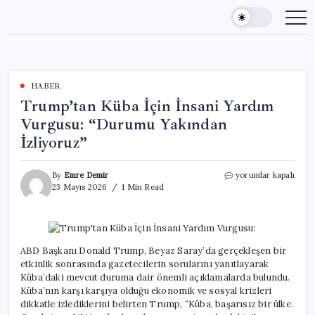
Skip
to
content
HABER
Trump’tan Küba İçin İnsani Yardım
Vurgusu: “Durumu Yakından
İzliyoruz”
Trump’tan
By
Emre Demir
yorumlar kapalı
Küba
23 Mayıs 2026
1 Min Read
İçin
İnsani
Yardım
Vurgusu:
“Durumu
ABD Başkanı Donald Trump, Beyaz Saray’da gerçekleşen bir
Yakından
etkinlik sonrasında gazetecilerin sorularını yanıtlayarak
İzliyoruz”
Küba’daki mevcut duruma dair önemli açıklamalarda bulundu.
için
Küba’nın karşı karşıya olduğu ekonomik ve sosyal krizleri
dikkatle izlediklerini belirten Trump, “Küba, başarısız bir ülke.