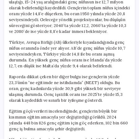
ulaştığı, 15-24 yaş aralığındaki genç nüfusun ise 12,7 milyon
olarak belirlendiği kaydedildi. Gençlerin toplam nüfus içindeki
oranı yüzde 14,8’e düşerken, bu oran 1950 yılında yüzde 20,8
seviyesindeydi. Geleceğe yönelik projeksiyonlar, bu düşüşün
süreceğini gösteriyor; 2040’ta yüzde 12,2, 2060’ta yüzde 10,3
ve 2080’de ise yüzde 8,8’e kadar inmesi bekleniyor.
Türkiye, Avrupa Birliği (AB) ülkeleriyle kıyaslandığında genç
nüfus oranında önde yer alıyor. AB’de genç nüfus yüzde 10,7
seviyesindeyken, Türkiye yüzde 14,8 ile bu oranı aşmış
durumda. En yüksek genç nüfus oranı ise İrlanda’da yüzde
12,7, en düşük ise Malta’da yüzde 9,4 olarak belirlendi.
Raporda dikkat çeken bir diğer bulgu ise gençlerin yüzde
23,3’ünün “ne eğitimde ne istihdamda” (NEET) olduğu. Bu
oran, genç kadınlarda yüzde 30,9 gibi yüksek bir seviyeye
ulaşmış durumda. Genç işsizlik oranı ise 2025’te yüzde 15,3
olarak kaydedildi ve sınırlı bir iyileşme gösterdi.
Eğitim göçü verileri incelendiğinde, gençlerin büyük bir
kısmının eğitim amacıyla yer değiştirdiği görüldü. 2024
yılında 448 bin 826 genç eğitim için göç ederken, 102 bin 660
genç iş bulma amacıyla şehir değiştirdi.