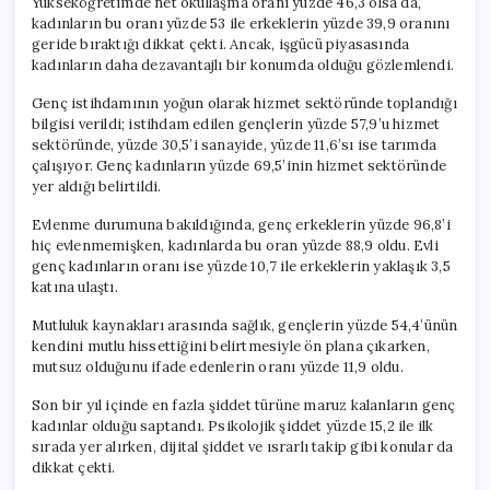
Yükseköğretimde net okullaşma oranı yüzde 46,3 olsa da,
kadınların bu oranı yüzde 53 ile erkeklerin yüzde 39,9 oranını
geride bıraktığı dikkat çekti. Ancak, işgücü piyasasında
kadınların daha dezavantajlı bir konumda olduğu gözlemlendi.
Genç istihdamının yoğun olarak hizmet sektöründe toplandığı
bilgisi verildi; istihdam edilen gençlerin yüzde 57,9’u hizmet
sektöründe, yüzde 30,5’i sanayide, yüzde 11,6’sı ise tarımda
çalışıyor. Genç kadınların yüzde 69,5’inin hizmet sektöründe
yer aldığı belirtildi.
Evlenme durumuna bakıldığında, genç erkeklerin yüzde 96,8’i
hiç evlenmemişken, kadınlarda bu oran yüzde 88,9 oldu. Evli
genç kadınların oranı ise yüzde 10,7 ile erkeklerin yaklaşık 3,5
katına ulaştı.
Mutluluk kaynakları arasında sağlık, gençlerin yüzde 54,4’ünün
kendini mutlu hissettiğini belirtmesiyle ön plana çıkarken,
mutsuz olduğunu ifade edenlerin oranı yüzde 11,9 oldu.
Son bir yıl içinde en fazla şiddet türüne maruz kalanların genç
kadınlar olduğu saptandı. Psikolojik şiddet yüzde 15,2 ile ilk
sırada yer alırken, dijital şiddet ve ısrarlı takip gibi konular da
dikkat çekti.