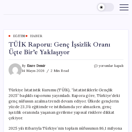
Skip
to
content
EĞITIM
HABER
TÜİK Raporu: Genç İşsizlik Oranı
Üçte Bir’e Yaklaşıyor
TÜİK
By
Emre Demir
yorumlar kapalı
Raporu:
14 Mayıs 2026
2 Min Read
Genç
İşsizlik
Oranı
Türkiye İstatistik Kurumu (TÜİK), “İstatistiklerle Gençlik
Üçte
2025” başlıklı raporunu yayımladı. Rapora göre, Türkiye’deki
Bir’e
Yaklaşıyor
genç nüfusun azalma trendi devam ediyor. Ülkede gençlerin
için
yüzde 23,3’ü eğitimde ve istihdamda yer almazken, genç
işsizlik oranında yaşanan gerileme yapısal risklere dikkat
çekiyor.
2025 yılı itibarıyla Türkiye’nin toplam nüfusunun 86,1 milyona