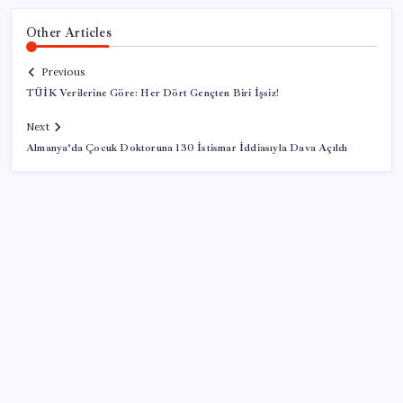
Other Articles
Previous
TÜİK Verilerine Göre: Her Dört Gençten Biri İşsiz!
Next
Almanya’da Çocuk Doktoruna 130 İstismar İddiasıyla Dava Açıldı
SON YAZILAR
Son dakika | Süreç yasası öncesinde YENİ Parti’de