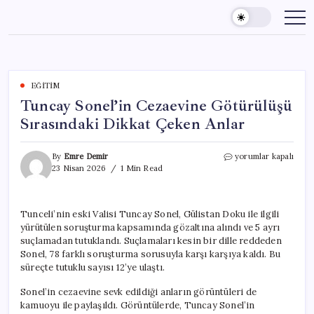
Skip
to
content
EĞITIM
Tuncay Sonel’in Cezaevine Götürülüşü
Sırasındaki Dikkat Çeken Anlar
Tuncay
By
Emre Demir
yorumlar kapalı
Sonel’in
23 Nisan 2026
1 Min Read
Cezaevine
Götürülüşü
Sırasındaki
Tunceli’nin eski Valisi Tuncay Sonel, Gülistan Doku ile ilgili
Dikkat
yürütülen soruşturma kapsamında gözaltına alındı ve 5 ayrı
Çeken
Anlar
suçlamadan tutuklandı. Suçlamaları kesin bir dille reddeden
için
Sonel, 78 farklı soruşturma sorusuyla karşı karşıya kaldı. Bu
süreçte tutuklu sayısı 12’ye ulaştı.
Sonel’in cezaevine sevk edildiği anların görüntüleri de
kamuoyu ile paylaşıldı. Görüntülerde, Tuncay Sonel’in