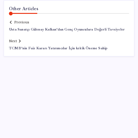
Other Articles
Previous
Usta Sanatçı Gülenay Kalkan’dan Genç Oyunculara Değerli Tavsiyeler
Next
TCMB’nin Faiz Kararı Yatırımcılar İçin kritik Öneme Sahip
SON YAZILAR
OpenAI, yapay zeka modellerinin sınırların dışına
çıktığını açıkladı