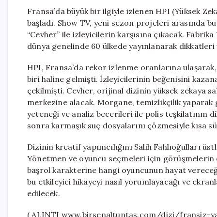
Fransa’da büyük bir ilgiyle izlenen HPI (Yüksek Zeka
başladı. Show TV, yeni sezon projeleri arasında b
“Cevher” ile izleyicilerin karşısına çıkacak. Fabri
dünya genelinde 60 ülkede yayınlanarak dikkatleri
HPI, Fransa’da rekor izlenme oranlarına ulaşarak, 
biri haline gelmişti. İzleyicilerinin beğenisini kaz
çekilmişti. Cevher, orijinal dizinin yüksek zekaya 
merkezine alacak. Morgane, temizlikçilik yaparak
yeteneği ve analiz becerileri ile polis teşkilatının
sonra karmaşık suç dosyalarını çözmesiyle kısa sür
Dizinin kreatif yapımcılığını Salih Fahlıoğulları ü
Yönetmen ve oyuncu seçmeleri için görüşmelerin ö
başrol karakterine hangi oyuncunun hayat vereceği 
bu etkileyici hikayeyi nasıl yorumlayacağı ve ekran
edilecek.
( ALINTI www.birsenaltuntas.com/dizi/fransiz-yap