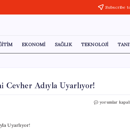
Subscribe t
ĞİTİM
EKONOMİ
SAĞLIK
TEKNOLOJİ
TANI
i Cevher Adıyla Uyarlıyor!
Türkiye,
yorumlar kapal
Fransa’nın
HPI
Dizisini
Cevher