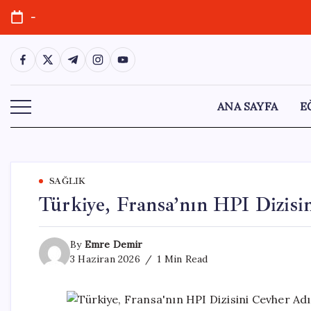
Skip
-
to
content
https://www.facebook.com/
https://twitter.com/
https://t.me/
https://www.instagram.com/
https://youtube.com/
ANA SAYFA
E
SAĞLIK
Türkiye, Fransa’nın HPI Dizisin
By
Emre Demir
3 Haziran 2026
1 Min Read