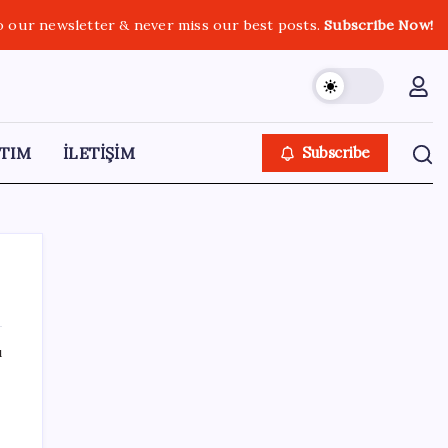
o our newsletter & never miss our best posts.
Subscribe Now!
TIM
İLETİŞİM
Subscribe
ı
SON YAZILAR
OpenAI, yapay zeka modellerinin sınırların
dışına çıktığını açıkladı