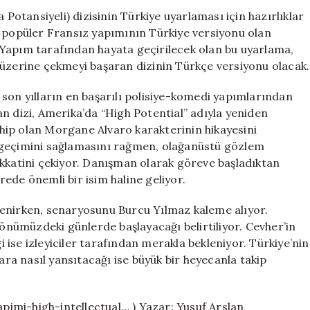
Adıyla
 Potansiyeli) dizisinin Türkiye uyarlaması için hazırlıklar
Uyarlıyor!
u popüler Fransız yapımının Türkiye versiyonu olan
için
ka Yapım tarafından hayata geçirilecek olan bu uyarlama,
 üzerine çekmeyi başaran dizinin Türkçe versiyonu olacak.
son yılların en başarılı polisiye-komedi yapımlarından
anan dizi, Amerika’da “High Potential” adıyla yeniden
sahip olan Morgane Alvaro karakterinin hikayesini
 geçimini sağlamasını rağmen, olağanüstü gözlem
 dikkatini çekiyor. Danışman olarak göreve başladıktan
ede önemli bir isim haline geliyor.
stlenirken, senaryosunu Burcu Yılmaz kaleme alıyor.
nümüzdeki günlerde başlayacağı belirtiliyor. Cevher’in
ise izleyiciler tarafından merakla bekleniyor. Türkiye’nin
lara nasıl yansıtacağı ise büyük bir heyecanla takip
imi-high-intellectual… ) Yazar: Yusuf Arslan