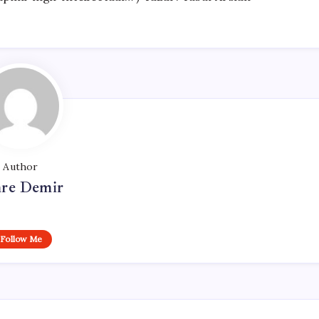
Author
re Demir
Follow Me