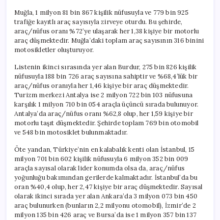
Muğla, 1 milyon 81 bin 867 kişilik nüfusuyla ve 779 bin 925
trafiğe kayıtlı araç sayısıyla zirveye oturdu. Bu şehirde,
araç/nüfus oranı %72’ye ulaşarak her 1,38 kişiye bir motorlu
araç düşmektedir. Muğla’daki toplam araç sayısının 316 binini
motosikletler oluşturuyor.
Listenin ikinci sırasında yer alan Burdur, 275 bin 826 kişilik
nüfusuyla 188 bin 726 araç sayısına sahiptir ve %68,4’lük bir
araç/nüfus oranıyla her 1,46 kişiye bir araç düşmektedir.
Turizm merkezi Antalya ise 2 milyon 722 bin 103 nüfusuna
karşılık 1 milyon 710 bin 054 araçla üçüncü sırada bulunuyor.
Antalya’da araç/nüfus oranı %62,8 olup, her 1,59 kişiye bir
motorlu taşıt düşmektedir. Şehirde toplam 769 bin otomobil
ve 548 bin motosiklet bulunmaktadır.
Öte yandan, Türkiye’nin en kalabalık kenti olan İstanbul, 15
milyon 701 bin 602 kişilik nüfusuyla 6 milyon 352 bin 009
araçla sayısal olarak lider konumda olsa da, araç/nüfus
yoğunluğu bakımından gerilerde kalmaktadır. İstanbul’da bu
oran %40,4 olup, her 2,47 kişiye bir araç düşmektedir. Sayısal
olarak ikinci sırada yer alan Ankara’da 3 milyon 073 bin 450
araç bulunurken (bunların 2,2 milyonu otomobil), İzmir’de 2
milyon 135 bin 426 araç ve Bursa’da ise 1 milyon 357 bin 137