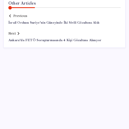
Other Articles
Previous
İsrail Ordusu Suriye’nin Güneyinde İki Sivili Gözaltına Aldı
Next
Ankara’da FETÖ Soruşturmasında 4 Kişi Gözaltına Alınıyor
SON YAZILAR
Artık çalışan primi tazminata yansıyacak
Airbnb, ürün geliştirme süreçlerinde yapay zekayı