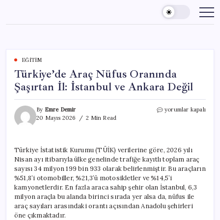
Skip
to
content
EĞITIM
Türkiye’de Araç Nüfus Oranında
Şaşırtan İl: İstanbul ve Ankara Değil
Türkiye’de
By
Emre Demir
yorumlar kapalı
Araç
20 Mayıs 2026
2 Min Read
Nüfus
Oranında
Şaşırtan
Türkiye İstatistik Kurumu (TÜİK) verilerine göre, 2026 yılı
İl:
Nisan ayı itibarıyla ülke genelinde trafiğe kayıtlı toplam araç
İstanbul
ve
sayısı 34 milyon 199 bin 933 olarak belirlenmiştir. Bu araçların
Ankara
%51,8’i otomobiller, %21,3’ü motosikletler ve %14,5’i
Değil
kamyonetlerdir. En fazla araca sahip şehir olan İstanbul, 6,3
için
milyon araçla bu alanda birinci sırada yer alsa da, nüfus ile
araç sayıları arasındaki orantı açısından Anadolu şehirleri
öne çıkmaktadır.