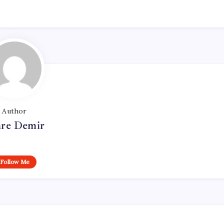
Author
re Demir
Follow Me