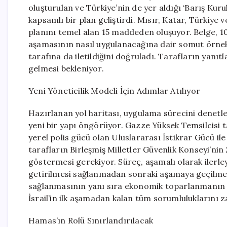
oluşturulan ve Türkiye’nin de yer aldığı ‘Barış Kuru
kapsamlı bir plan geliştirdi. Mısır, Katar, Türkiye 
planını temel alan 15 maddeden oluşuyor. Belge, 10
aşamasının nasıl uygulanacağına dair somut örnekl
tarafına da iletildiğini doğruladı. Tarafların yanı
gelmesi bekleniyor.
Yeni Yöneticilik Modeli İçin Adımlar Atılıyor
Hazırlanan yol haritası, uygulama sürecini dene
yeni bir yapı öngörüyor. Gazze Yüksek Temsilcisi 
yerel polis gücü olan Uluslararası İstikrar Gücü i
tarafların Birleşmiş Milletler Güvenlik Konseyi’nin
göstermesi gerekiyor. Süreç, aşamalı olarak ilerl
getirilmesi sağlanmadan sonraki aşamaya geçilme
sağlanmasının yanı sıra ekonomik toparlanmanın ö
İsrail’in ilk aşamadan kalan tüm sorumluluklarını 
Hamas’ın Rolü Sınırlandırılacak