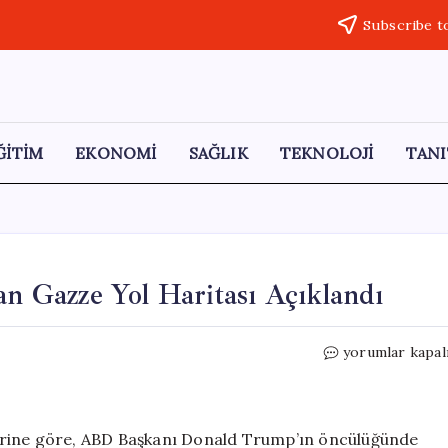
Subscribe t
ĞİTİM
EKONOMİ
SAĞLIK
TEKNOLOJİ
TANI
an Gazze Yol Haritası Açıklandı
Türkiye’nin
yorumlar kapal
Katkısıyla
Hazırlanan
Gazze
Yol
erine göre, ABD Başkanı Donald Trump’ın öncülüğünde