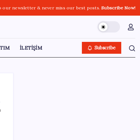
o our newsletter & never miss our best posts.
Subscribe Now!
TIM
İLETİŞİM
Subscribe
ı
SON YAZILAR
Küresel gıda fiyatlarında alarm: 3,5 yılın
zirvesi görüldü