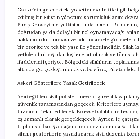
Gazze’nin gelecekteki yönetim modeli ile ilgili be
edilmiş bir Filistin yönetimi sorumluluklarını dev
Barış Konseyi’nin yetkisi altında olacak. Bu duru
doğrudan ya da dolaylı bir rol oynamayacağı anlamı
haklarının korunması ve adil muamele görmeleri de
bir otorite ve tek bir yasa ile yönetilmelidir. Silah
yetkilendirilmiş olan kişilere ait olacak ve tüm sila
ifadelerini içeriyor. Bölgedeki silahların toplanma
altında gerçekleştirilecek ve bu süreç Filistin lide
Askeri Gösterilere Yasak Getirilecek
Yeni eğitilen sivil polisler mevcut güvenlik yapıla
güvenlik taramasından geçecek. Kriterlere uymayan
tazminat teklif edilecek. Bireysel silahların teslimi
eş zamanlı olarak gerçekleşecek. Ayrıca, iç çatışm
toplumsal barış anlaşmasının imzalanması şart koşu
silahlı gösterilerin yasaklanarak sivil düzenin ko