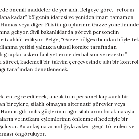
lgede önemli maddeler de yer aldı. Belgeye göre, “reform
ralana kadar” bölgenin idaresi ve yeniden imarı tamamen
m, Hamas veya diğer Filistin gruplarının Gazze yönetiminde
na geliyor. Sivil bakanlıklarda görevli personelin
 taahhüt ediliyor. Belge, “Gazze bölgesi bundan böyle te
 kullanma yetkisi yalnızca ulusal komite tarafından
hlı gruplar askeri faaliyetlerine derhal son verecektir”
sı süreci, kademeli bir takvim çerçevesinde sıkı bir kontrol
rliği tarafından denetlenecek.
rıyla entegre edilecek, ancak tüm personel kapsamlı bir
 bireylere, silahlı olmayan alternatif görevler veya
, Hamas gibi milis güçlerinin ağır silahlarını bırakmasıyla
aların ve intikam eylemlerinin önlenmesi hedefiyle bir
luyor. Bu anlaşma aracılığıyla askeri geçit törenleri ve
runması öngörülüyor.