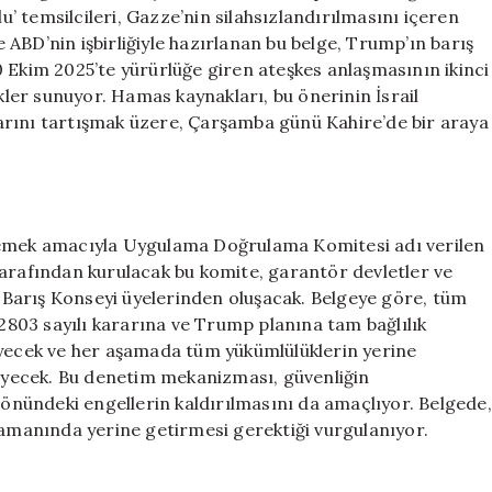
Haritası
lu’ temsilcileri, Gazze’nin silahsızlandırılmasını içeren
Açıklandı
ve ABD’nin işbirliğiyle hazırlanan bu belge, Trump’ın barış
için
 Ekim 2025’te yürürlüğe giren ateşkes anlaşmasının ikinci
er sunuyor. Hamas kaynakları, bu önerinin İsrail
tlarını tartışmak üzere, Çarşamba günü Kahire’de bir araya
tlemek amacıyla Uygulama Doğrulama Komitesi adı verilen
tarafından kurulacak bu komite, garantör devletler ve
le Barış Konseyi üyelerinden oluşacak. Belgeye göre, tüm
 2803 sayılı kararına ve Trump planına tam bağlılık
eyecek ve her aşamada tüm yükümlülüklerin yerine
yecek. Bu denetim mekanizması, güvenliğin
nündeki engellerin kaldırılmasını da amaçlıyor. Belgede,
zamanında yerine getirmesi gerektiği vurgulanıyor.