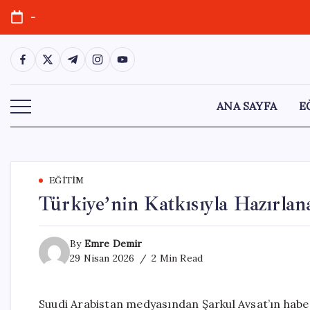
Skip
-
to
content
https://www.facebook.com/
https://twitter.com/
https://t.me/
https://www.instagram.com/
https://youtube.com/
ANA SAYFA
E
EĞITIM
Türkiye’nin Katkısıyla Hazırlan
By
Emre Demir
29 Nisan 2026
2 Min Read
Suudi Arabistan medyasından Şarkul Avsat’ın hab