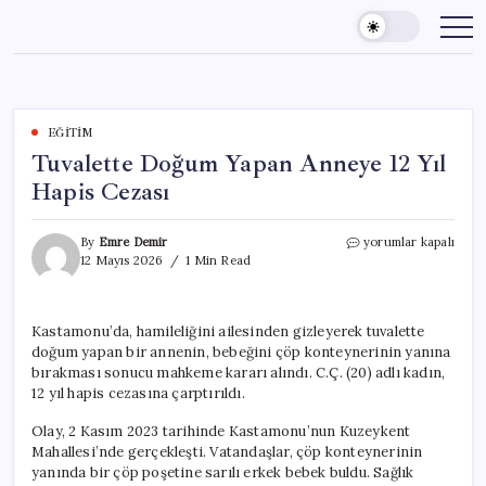
Skip
to
content
EĞITIM
Tuvalette Doğum Yapan Anneye 12 Yıl
Hapis Cezası
Tuvalette
By
Emre Demir
yorumlar kapalı
Doğum
12 Mayıs 2026
1 Min Read
Yapan
Anneye
12
Kastamonu’da, hamileliğini ailesinden gizleyerek tuvalette
Yıl
doğum yapan bir annenin, bebeğini çöp konteynerinin yanına
Hapis
Cezası
bırakması sonucu mahkeme kararı alındı. C.Ç. (20) adlı kadın,
için
12 yıl hapis cezasına çarptırıldı.
Olay, 2 Kasım 2023 tarihinde Kastamonu’nun Kuzeykent
Mahallesi’nde gerçekleşti. Vatandaşlar, çöp konteynerinin
yanında bir çöp poşetine sarılı erkek bebek buldu. Sağlık