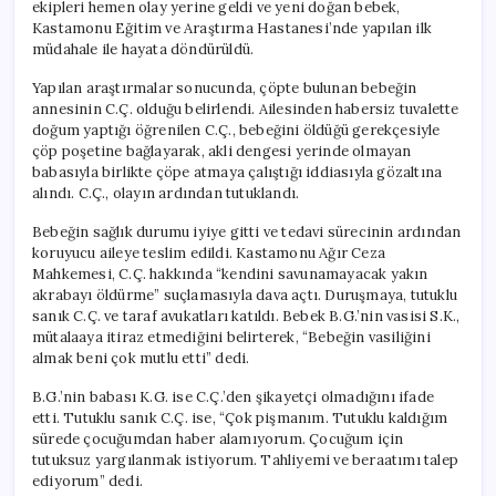
ekipleri hemen olay yerine geldi ve yeni doğan bebek,
Kastamonu Eğitim ve Araştırma Hastanesi’nde yapılan ilk
müdahale ile hayata döndürüldü.
Yapılan araştırmalar sonucunda, çöpte bulunan bebeğin
annesinin C.Ç. olduğu belirlendi. Ailesinden habersiz tuvalette
doğum yaptığı öğrenilen C.Ç., bebeğini öldüğü gerekçesiyle
çöp poşetine bağlayarak, akli dengesi yerinde olmayan
babasıyla birlikte çöpe atmaya çalıştığı iddiasıyla gözaltına
alındı. C.Ç., olayın ardından tutuklandı.
Bebeğin sağlık durumu iyiye gitti ve tedavi sürecinin ardından
koruyucu aileye teslim edildi. Kastamonu Ağır Ceza
Mahkemesi, C.Ç. hakkında “kendini savunamayacak yakın
akrabayı öldürme” suçlamasıyla dava açtı. Duruşmaya, tutuklu
sanık C.Ç. ve taraf avukatları katıldı. Bebek B.G.’nin vasisi S.K.,
mütalaaya itiraz etmediğini belirterek, “Bebeğin vasiliğini
almak beni çok mutlu etti” dedi.
B.G.’nin babası K.G. ise C.Ç.’den şikayetçi olmadığını ifade
etti. Tutuklu sanık C.Ç. ise, “Çok pişmanım. Tutuklu kaldığım
sürede çocuğumdan haber alamıyorum. Çocuğum için
tutuksuz yargılanmak istiyorum. Tahliyemi ve beraatımı talep
ediyorum” dedi.