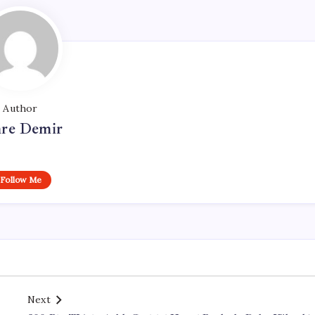
Author
re Demir
Follow Me
Next