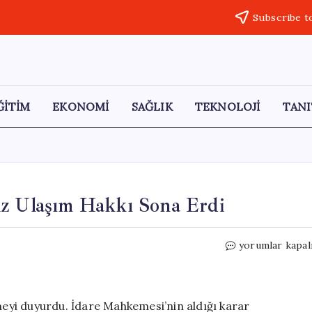
Subscribe t
ĞİTİM
EKONOMİ
SAĞLIK
TEKNOLOJİ
TANI
iz Ulaşım Hakkı Sona Erdi
Emeklilere
yorumlar kapal
Kötü
Haber:
Ücretsiz
Ulaşım
şmeyi duyurdu. İdare Mahkemesi’nin aldığı karar