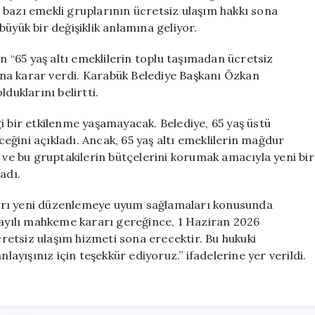
Hakkı
 bazı emekli gruplarının ücretsiz ulaşım hakkı sona
Sona
 büyük bir değişiklik anlamına geliyor.
Erdi
için
“65 yaş altı emeklilerin toplu taşımadan ücretsiz
na karar verdi. Karabük Belediye Başkanı Özkan
uklarını belirtti.
i bir etkilenme yaşamayacak. Belediye, 65 yaş üstü
ğini açıkladı. Ancak, 65 yaş altı emeklilerin mağdur
ı ve bu gruptakilerin bütçelerini korumak amacıyla yeni bir
adı.
arı yeni düzenlemeye uyum sağlamaları konusunda
 sayılı mahkeme kararı gereğince, 1 Haziran 2026
ücretsiz ulaşım hizmeti sona erecektir. Bu hukuki
layışınız için teşekkür ediyoruz.” ifadelerine yer verildi.