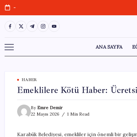
Skip
-
to
content
https://www.facebook.com/
https://twitter.com/
https://t.me/
https://www.instagram.com/
https://youtube.com/
ANA SAYFA
E
HABER
Emeklilere Kötü Haber: Ücrets
By
Emre Demir
22 Mayıs 2026
1 Min Read
Karabük Belediyesi, emekliler için önemli bir geli