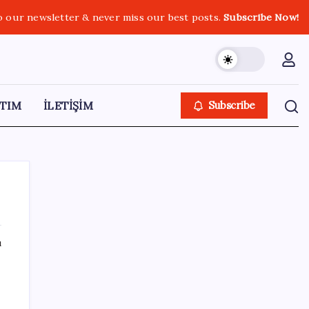
o our newsletter & never miss our best posts.
Subscribe Now!
TIM
İLETİŞİM
Subscribe
ı
SON YAZILAR
OpenAI, yapay zeka modellerinin sınırların
dışına çıktığını açıkladı