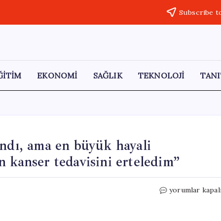
Subscribe t
ĞİTİM
EKONOMİ
SAĞLIK
TEKNOLOJİ
TANI
andı, ama en büyük hayali
 kanser tedavisini erteledim”
Genç
yorumlar kapal
yaşta
zenginlik
ve