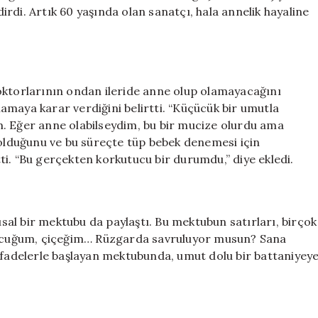
rdi. Artık 60 yaşında olan sanatçı, hala annelik hayaline
oktorlarının ondan ileride anne olup olamayacağını
amaya karar verdiğini belirtti. “Küçücük bir umutla
Eğer anne olabilseydim, bu bir mucize olurdu ama
 olduğunu ve bu süreçte tüp bebek denemesi için
i. “Bu gerçekten korkutucu bir durumdu,” diye ekledi.
al bir mektubu da paylaştı. Bu mektubun satırları, birçok
 çocuğum, çiçeğim… Rüzgarda savruluyor musun? Sana
 ifadelerle başlayan mektubunda, umut dolu bir battaniyey