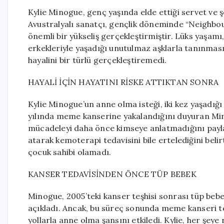
Kylie Minogue, genç yaşında elde ettiği servet ve ş
Avustralyalı sanatçı, gençlik döneminde “Neighbou
önemli bir yükseliş gerçekleştirmiştir. Lüks yaşam
erkekleriyle yaşadığı unutulmaz aşklarla tanınma
hayalini bir türlü gerçekleştiremedi.
HAYALİ İÇİN HAYATINI RİSKE ATTIKTAN SONRA
Kylie Minogue’un anne olma isteği, iki kez yaşadığı
yılında meme kanserine yakalandığını duyuran Mino
mücadeleyi daha önce kimseye anlatmadığını paylaş
atarak kemoterapi tedavisini bile ertelediğini beli
çocuk sahibi olamadı.
KANSER TEDAVİSİNDEN ÖNCE TÜP BEBEK
Minogue, 2005’teki kanser teşhisi sonrası tüp bebe
açıkladı. Ancak, bu süreç sonunda meme kanseri 
yollarla anne olma şansını etkiledi. Kylie, her ş