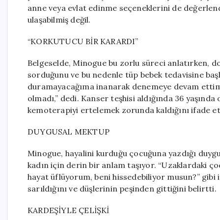
anne veya evlat edinme seçeneklerini de değerlendi
ulaşabilmiş değil.
“KORKUTUCU BİR KARARDI”
Belgeselde, Minogue bu zorlu süreci anlatırken, d
sorduğunu ve bu nedenle tüp bebek tedavisine başl
duramayacağıma inanarak denemeye devam ettim. 
olmadı,” dedi. Kanser teşhisi aldığında 36 yaşında
kemoterapiyi ertelemek zorunda kaldığını ifade ett
DUYGUSAL MEKTUP
Minogue, hayalini kurduğu çocuğuna yazdığı duygus
kadın için derin bir anlam taşıyor. “Uzaklardaki
hayat üflüyorum, beni hissedebiliyor musun?” gibi
sarıldığını ve düşlerinin peşinden gittiğini belirtti.
KARDEŞİYLE ÇELİŞKİ