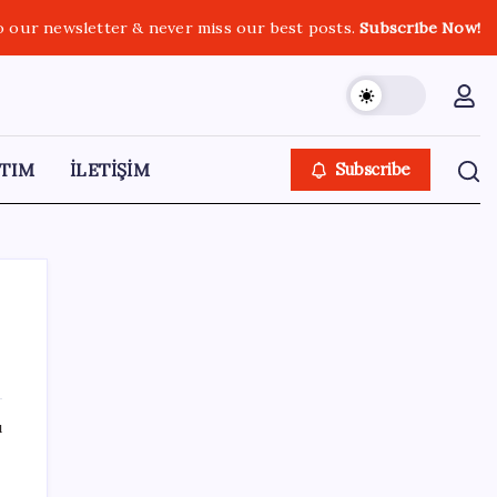
o our newsletter & never miss our best posts.
Subscribe Now!
TIM
İLETİŞİM
Subscribe
SON YAZILAR
ı
OpenAI, yapay zeka modellerinin sınırların
dışına çıktığını açıkladı