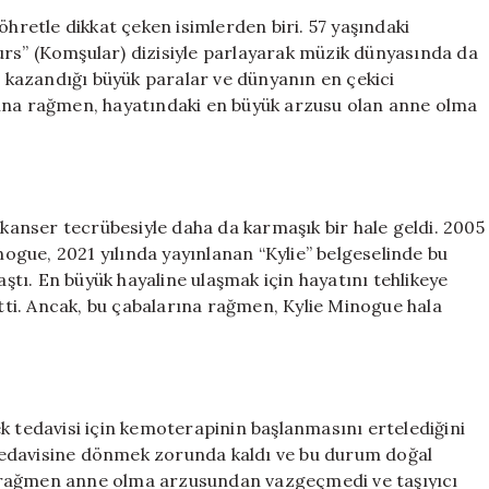
ün
öhretle dikkat çeken isimlerden biri. 57 yaşındaki
kazandı,
rs” (Komşular) dizisiyle parlayarak müzik dünyasında da
ama
ı, kazandığı büyük paralar ve dünyanın en çekici
en
sına rağmen, hayatındaki en büyük arzusu olan anne olma
büyük
hayali
gerçekleşmedi:
“Anne
olmak
 kanser tecrübesiyle daha da karmaşık bir hale geldi. 2005
için
kanser
gue, 2021 yılında yayınlanan “Kylie” belgeselinde bu
tedavisini
tı. En büyük hayaline ulaşmak için hayatını tehlikeye
erteledim”
rtti. Ancak, bu çabalarına rağmen, Kylie Minogue hala
için
k tedavisi için kemoterapinin başlanmasını ertelediğini
tedavisine dönmek zorunda kaldı ve bu durum doğal
eye rağmen anne olma arzusundan vazgeçmedi ve taşıyıcı