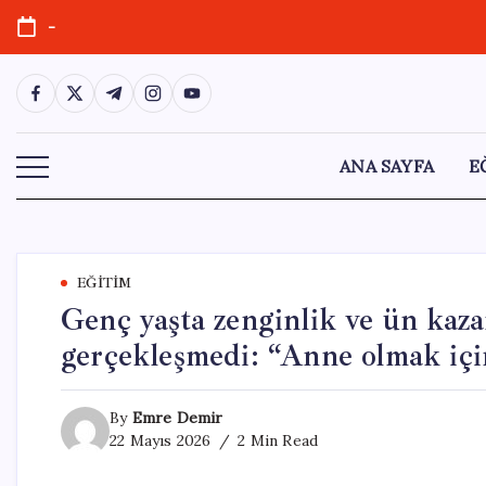
Skip
-
to
content
https://www.facebook.com/
https://twitter.com/
https://t.me/
https://www.instagram.com/
https://youtube.com/
ANA SAYFA
E
EĞITIM
Genç yaşta zenginlik ve ün kaz
gerçekleşmedi: “Anne olmak için
By
Emre Demir
22 Mayıs 2026
2 Min Read